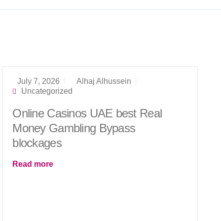
July 7, 2026
Alhaj Alhussein
Uncategorized
Online Casinos UAE best Real
Money Gambling Bypass
blockages
Read more