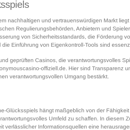
sspiels
em nachhaltigen und vertrauenswürdigen Markt liegt 
chen Regulierungsbehörden, Anbietern und Spieler
esserung von Sicherheitsstandards, die Förderung v
die Einführung von Eigenkontroll-Tools sind essenzi
und geprüften Casinos, die verantwortungsvolles Spi
onymouscasino-offiziell.de. Hier sind Transparenz u
inen verantwortungsvollen Umgang bestärkt.
ne-Glücksspiels hängt maßgeblich von der Fähigkeit 
erantwortungsvolles Umfeld zu schaffen. In diese
eit verlässlicher Informationsquellen eine herausrage