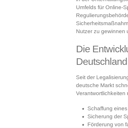
Umfelds für Online-Sp
Regulierungsbehörde
Sicherheitsmaßnahmen
Nutzer zu gewinnen u
Die Entwickl
Deutschland
Seit der Legalisieru
deutsche Markt schne
Verantwortlichkeiten m
Schaffung eines
Sicherung der S
Förderung von f