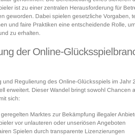
ieler ist zu einer zentralen Herausforderung für Bet
n geworden. Dabei spielen gesetzliche Vorgaben, t
 und faire Praktiken eine entscheidende Rolle, um
nd zu erhalten.
ung der Online-Glücksspielbran
ng und Regulierung des Online-Glücksspiels im Jahr 
ll erweitert. Dieser Wandel bringt sowohl Chancen 
it sich:
 geregelten Marktes zur Bekämpfung illegaler Anbiet
pieler vor unlauteren oder unseriösen Angeboten
airen Spielen durch transparente Lizenzierungen