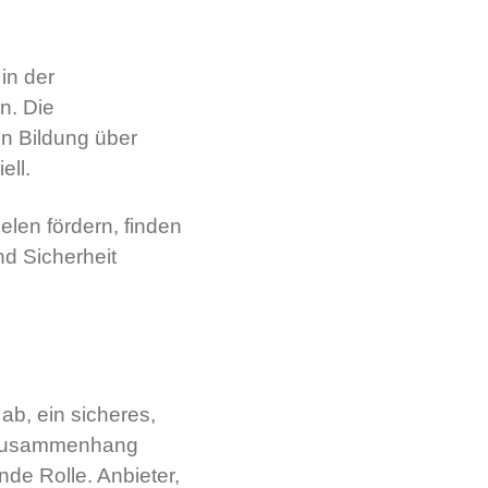
in der
n. Die
on Bildung über
ell.
elen fördern, finden
nd Sicherheit
ab, ein sicheres,
m Zusammenhang
nde Rolle. Anbieter,