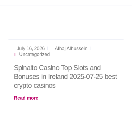
July 16, 2026
Alhaj Alhussein
Uncategorized
Spinalto Casino Top Slots and
Bonuses in Ireland 2025-07-25 best
crypto casinos
Read more