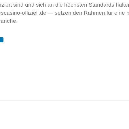
enziert sind und sich an die höchsten Standards halt
casino-offiziell.de — setzen den Rahmen für eine 
ranche.