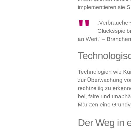
implementieren sie 
„Verbraucherv
Glücksspielbr
an Wert.“ – Branche
Technologisc
Technologien wie Kün
zur Überwachung von
rechtzeitig zu erkenn
bei, faire und unabh
Märkten eine Grundvo
Der Weg in e