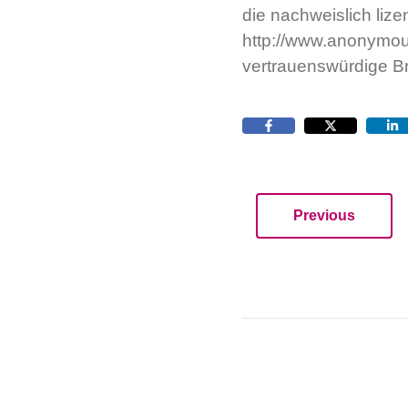
die nachweislich liz
http://www.anonymous
vertrauenswürdige B
Previous