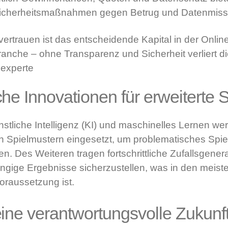
Sicherheitsmaßnahmen gegen Betrug und Datenmiss
ertrauen ist das entscheidende Kapital in der Onlin
anche – ohne Transparenz und Sicherheit verliert d
nexperte
he Innovationen für erweiterte S
stliche Intelligenz (KI) und maschinelles Lernen 
 Spielmustern eingesetzt, um problematisches Spie
en. Des Weiteren tragen fortschrittliche Zufallsgen
ängige Ergebnisse sicherzustellen, was in den meiste
raussetzung ist.
ine verantwortungsvolle Zukunf