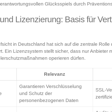
verantwortungsvollen Glücksspiels durch Präventi
und Lizenzierung: Basis für Ver
fsicht in Deutschland hat sich auf die zentrale Rolle
. Ein Lizenzsystem stellt sicher, dass nur Anbieter m
ielerschutzmaßnahmen operieren dürfen.
Relevanz
Garantieren Verschlüsselung
SSL-Ve
e
und Schutz der
zertifiz
personenbezogenen Daten