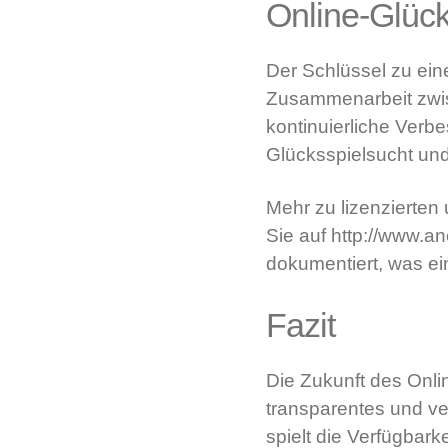
Online-Glück
Der Schlüssel zu ein
Zusammenarbeit zwis
kontinuierliche Verb
Glücksspielsucht und 
Mehr zu lizenzierten 
Sie auf http://www.an
dokumentiert, was e
Fazit
Die Zukunft des Onli
transparentes und v
spielt die Verfügbark