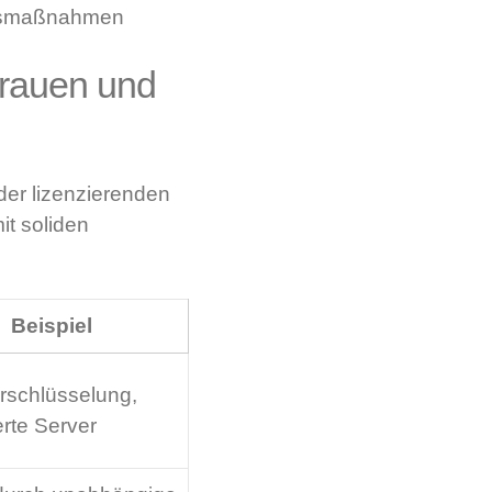
onsmaßnahmen
trauen und
 der lizenzierenden
it soliden
Beispiel
rschlüsselung,
ierte Server