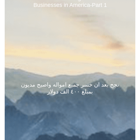
Businesses in America-Part 1
نجح بعد ان خسر جميع امواله واصبح مديون
بمبلغ ٤٠٠ الف دولار