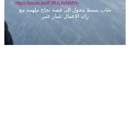
https://youtu.be/F3RzjJwNMYo
شاب بسيط يتحول الى قصة نجاح ملهمة مع
رائد الاعمال عمار عمر