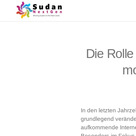
Die Rolle
mo
In den letzten Jahrze
grundlegend verändert
aufkommende Internet 
Besonders im Fokus s