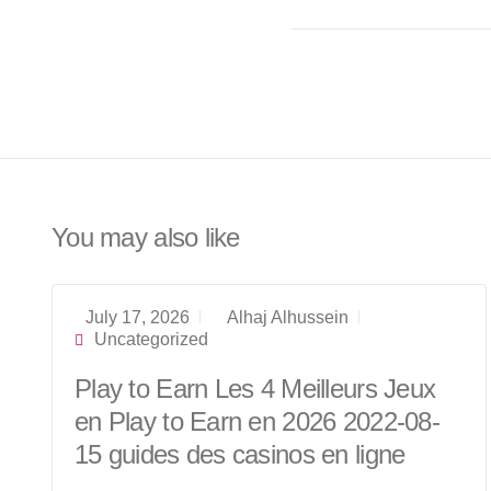
You may also like
July 17, 2026
Alhaj Alhussein
Uncategorized
Play to Earn Les 4 Meilleurs Jeux
en Play to Earn en 2026 2022-08-
15 guides des casinos en ligne