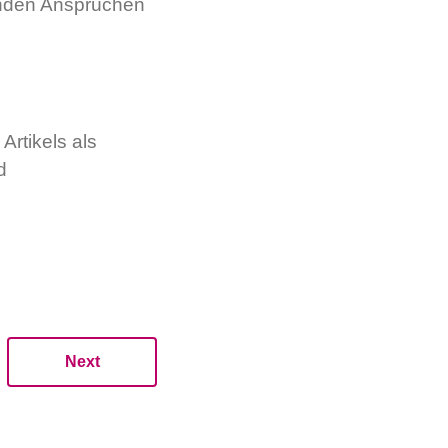
lnden Ansprüchen
Artikels als
d
Next