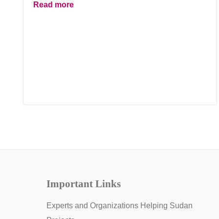
Read more
Important Links
Experts and Organizations Helping Sudan