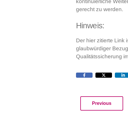
kontinuierliche Wei
gerecht zu werden.
Hinweis:
Der hier zitierte Lin
glaubwürdiger Bezug
Qualitätssicherung im
Previous