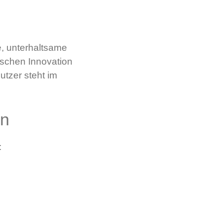
e, unterhaltsame
wischen Innovation
tzer steht im
en
: