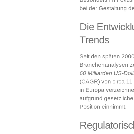
bei der Gestaltung de
Die Entwickl
Trends
Seit den späten 2000
Branchenanalysen zei
60 Milliarden US-Doll
(CAGR) von circa 11
in Europa verzeichne
aufgrund gesetzlich
Position einnimmt.
Regulatoris