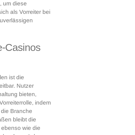
n, um diese
ch als Vorreiter bei
zuverlässigen
e-Casinos
n ist die
itbar. Nutzer
altung bieten,
orreiterrolle, indem
 die Branche
ßen bleibt die
– ebenso wie die