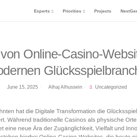
Experts
Priorities
Projects
NextGe
 von Online-Casino-Websit
dernen Glücksspielbranc
June 15, 2025
Alhaj Alhussein
Uncategorized
hnten hat die Digitale Transformation die Glücksspiel
. Während traditionelle Casinos als physische Orte 
eine neue Ära der Zugänglichkeit, Vielfalt und Innov
tehen hierbei Online-Casino-Websites, die heute ei