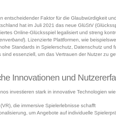
in entscheidender Faktor für die Glaubwürdigkeit un
schland hat im Juli 2021 das neue GlüStV (Glückssp
iertes Online-Glücksspiel legalisiert und streng kontrol
kenverband
). Lizenzierte Plattformen, wie beispielsw
hohe Standards in Spielerschutz, Datenschutz und f
 sind essenziell, um das Vertrauen der Nutzer zu g
he Innovationen und Nutzererf
os investieren stark in innovative Technologien wie
t (VR), die immersive Spielerlebnisse schafft
onalisierung, um Angebote auf individuelle Spielerp