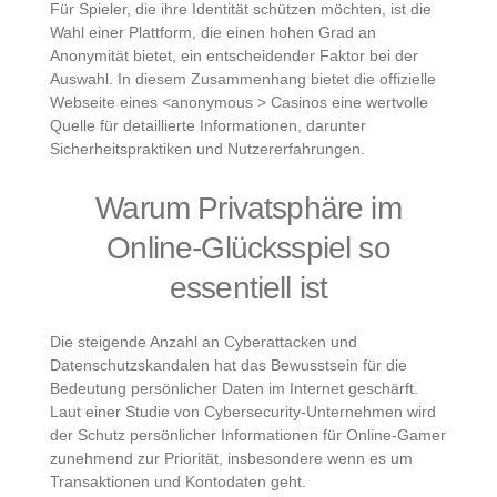
Für Spieler, die ihre Identität schützen möchten, ist die
Wahl einer Plattform, die einen hohen Grad an
Anonymität bietet, ein entscheidender Faktor bei der
Auswahl. In diesem Zusammenhang bietet die offizielle
Webseite eines <
anonymous
> Casinos eine wertvolle
Quelle für detaillierte Informationen, darunter
Sicherheitspraktiken und Nutzererfahrungen.
Warum Privatsphäre im
Online-Glücksspiel so
essentiell ist
Die steigende Anzahl an Cyberattacken und
Datenschutzskandalen hat das Bewusstsein für die
Bedeutung persönlicher Daten im Internet geschärft.
Laut einer Studie von Cybersecurity-Unternehmen wird
der Schutz persönlicher Informationen für Online-Gamer
zunehmend zur Priorität, insbesondere wenn es um
Transaktionen und Kontodaten geht.