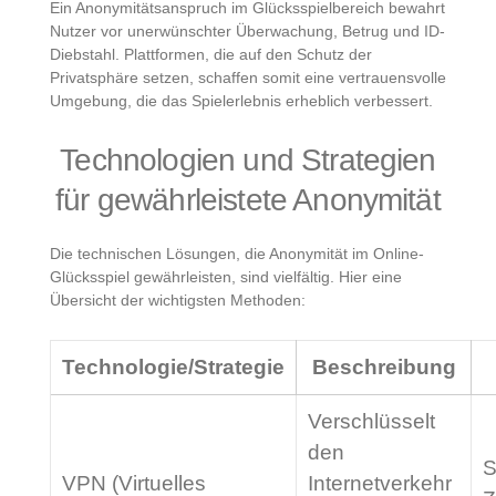
Ein Anonymitätsanspruch im Glücksspielbereich bewahrt
Nutzer vor unerwünschter Überwachung, Betrug und ID-
Diebstahl. Plattformen, die auf den Schutz der
Privatsphäre setzen, schaffen somit eine vertrauensvolle
Umgebung, die das Spielerlebnis erheblich verbessert.
Technologien und Strategien
für gewährleistete Anonymität
Die technischen Lösungen, die Anonymität im Online-
Glücksspiel gewährleisten, sind vielfältig. Hier eine
Übersicht der wichtigsten Methoden:
Technologie/Strategie
Beschreibung
Verschlüsselt
den
S
VPN (Virtuelles
Internetverkehr