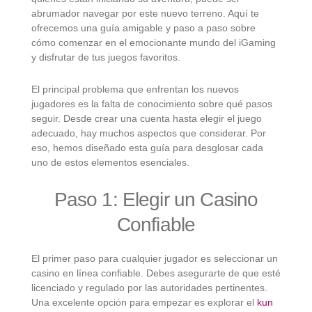
abrumador navegar por este nuevo terreno. Aquí te
ofrecemos una guía amigable y paso a paso sobre
cómo comenzar en el emocionante mundo del iGaming
y disfrutar de tus juegos favoritos.
El principal problema que enfrentan los nuevos
jugadores es la falta de conocimiento sobre qué pasos
seguir. Desde crear una cuenta hasta elegir el juego
adecuado, hay muchos aspectos que considerar. Por
eso, hemos diseñado esta guía para desglosar cada
uno de estos elementos esenciales.
Paso 1: Elegir un Casino
Confiable
El primer paso para cualquier jugador es seleccionar un
casino en línea confiable. Debes asegurarte de que esté
licenciado y regulado por las autoridades pertinentes.
Una excelente opción para empezar es explorar el
kun