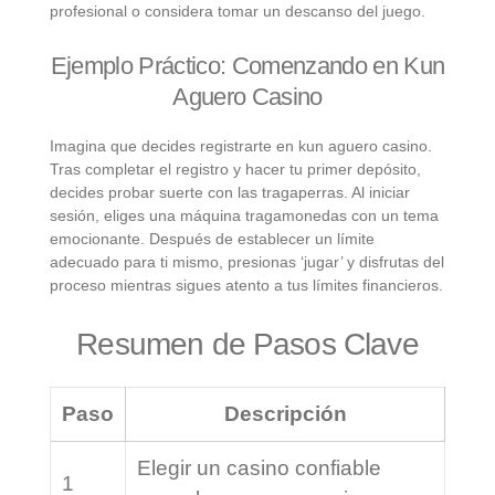
profesional o considera tomar un descanso del juego.
Ejemplo Práctico: Comenzando en Kun
Aguero Casino
Imagina que decides registrarte en kun aguero casino.
Tras completar el registro y hacer tu primer depósito,
decides probar suerte con las tragaperras. Al iniciar
sesión, eliges una máquina tragamonedas con un tema
emocionante. Después de establecer un límite
adecuado para ti mismo, presionas ‘jugar’ y disfrutas del
proceso mientras sigues atento a tus límites financieros.
Resumen de Pasos Clave
Paso
Descripción
Elegir un casino confiable
1