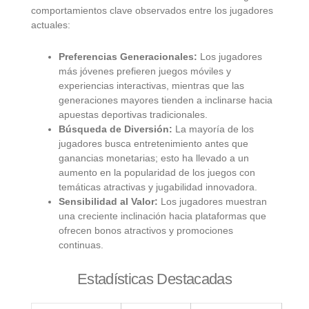
comportamientos clave observados entre los jugadores
actuales:
Preferencias Generacionales:
Los jugadores
más jóvenes prefieren juegos móviles y
experiencias interactivas, mientras que las
generaciones mayores tienden a inclinarse hacia
apuestas deportivas tradicionales.
Búsqueda de Diversión:
La mayoría de los
jugadores busca entretenimiento antes que
ganancias monetarias; esto ha llevado a un
aumento en la popularidad de los juegos con
temáticas atractivas y jugabilidad innovadora.
Sensibilidad al Valor:
Los jugadores muestran
una creciente inclinación hacia plataformas que
ofrecen bonos atractivos y promociones
continuas.
Estadísticas Destacadas