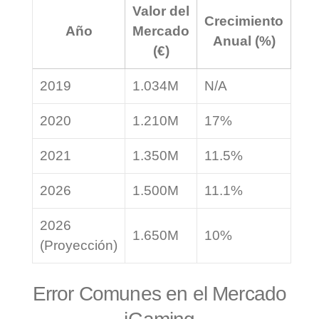
Valor del
Crecimiento
Año
Mercado
Anual (%)
(€)
2019
1.034M
N/A
2020
1.210M
17%
2021
1.350M
11.5%
2026
1.500M
11.1%
2026
1.650M
10%
(Proyección)
Error Comunes en el Mercado