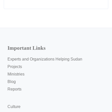
Important Links
Experts and Organizations Helping Sudan
Projects
Ministries
Blog
Reports
Culture