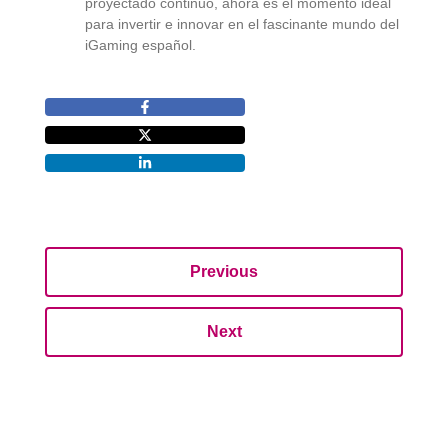
proyectado continuo, ahora es el momento ideal
para invertir e innovar en el fascinante mundo del
iGaming español.
Previous
Next