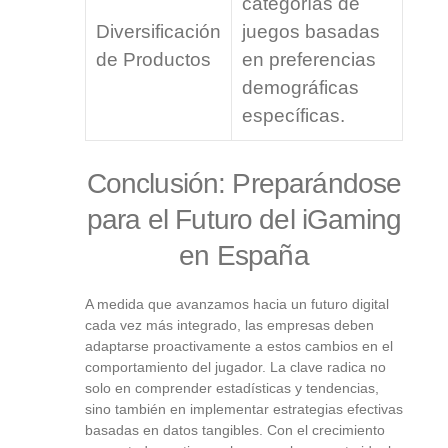
categorías de
Diversificación
juegos basadas
de Productos
en preferencias
demográficas
específicas.
Conclusión: Preparándose
para el Futuro del iGaming
en España
A medida que avanzamos hacia un futuro digital
cada vez más integrado, las empresas deben
adaptarse proactivamente a estos cambios en el
comportamiento del jugador. La clave radica no
solo en comprender estadísticas y tendencias,
sino también en implementar estrategias efectivas
basadas en datos tangibles. Con el crecimiento