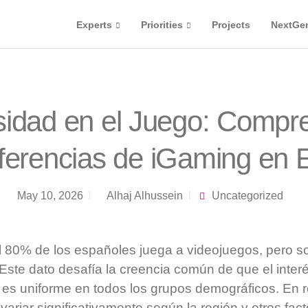
Experts
Priorities
Projects
NextGe
sidad en el Juego: Compr
eferencias de iGaming en
May 10, 2026
Alhaj Alhussein
Uncategorized
80% de los españoles juega a videojuegos, pero so
Este dato desafía la creencia común de que el interé
s es uniforme en todos los grupos demográficos. En r
ariar significativamente según la región y otros fact