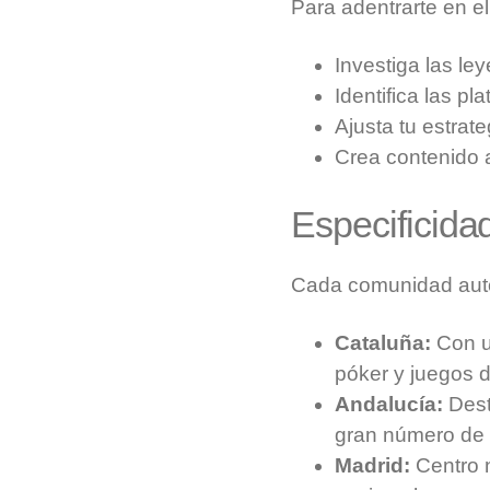
Para adentrarte en e
Investiga las le
Identifica las p
Ajusta tu estrate
Crea contenido a
Especificida
Cada comunidad autó
Cataluña:
Con un
póker y juegos d
Andalucía:
Dest
gran número de 
Madrid:
Centro 