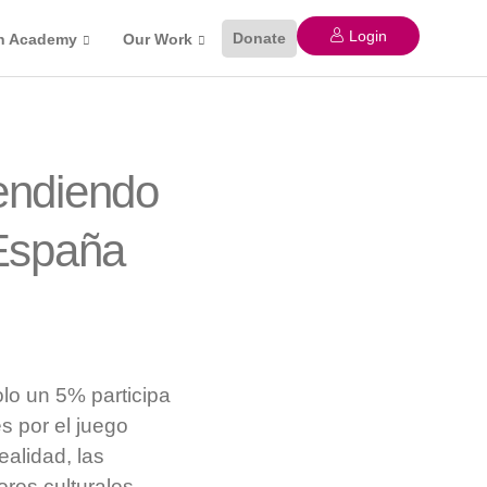
Login
Donate
n Academy
Our Work
endiendo
 España
lo un 5% participa
s por el juego
ealidad, las
ores culturales.