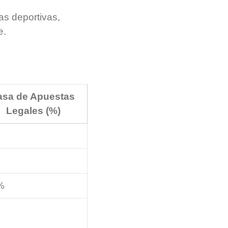
as deportivas,
e.
asa de Apuestas
Legales (%)
%