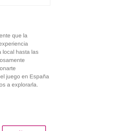
ente que la
experiencia
 local hasta las
adosamente
ionarte
del juego en España
s a explorarla.