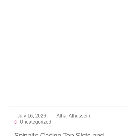
July 16, 2026
Alhaj Alhussein
Uncategorized
Spinalto Casino Top Slots and