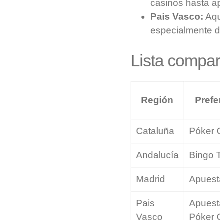
casinos hasta a
Pais Vasco:
Aqu
especialmente d
Lista compar
Región
Prefe
Cataluña
Póker 
Andalucía
Bingo T
Madrid
Apuest
Pais
Apuest
Vasco
Póker 