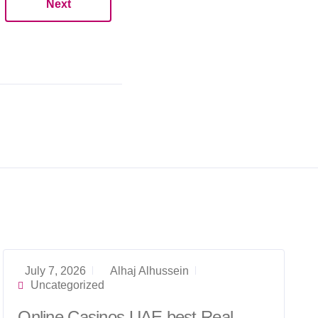
Next
July 7, 2026
Alhaj Alhussein
Uncategorized
Online Casinos UAE best Real