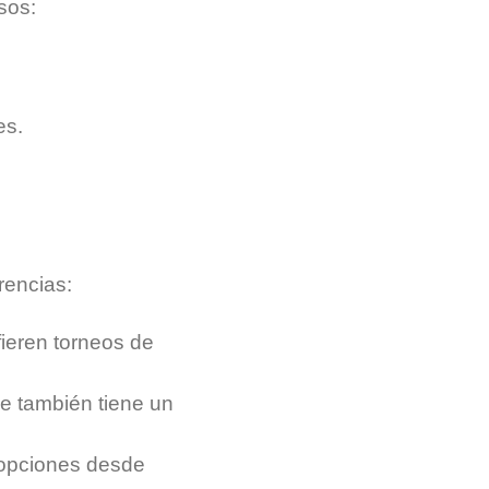
sos:
es.
rencias:
ieren torneos de
ne también tiene un
 opciones desde