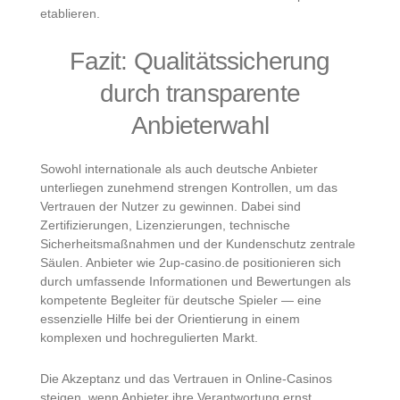
etablieren.
Fazit: Qualitätssicherung
durch transparente
Anbieterwahl
Sowohl internationale als auch deutsche Anbieter
unterliegen zunehmend strengen Kontrollen, um das
Vertrauen der Nutzer zu gewinnen. Dabei sind
Zertifizierungen, Lizenzierungen, technische
Sicherheitsmaßnahmen und der Kundenschutz zentrale
Säulen. Anbieter wie 2up-casino.de positionieren sich
durch umfassende Informationen und Bewertungen als
kompetente Begleiter für deutsche Spieler — eine
essenzielle Hilfe bei der Orientierung in einem
komplexen und hochregulierten Markt.
Die Akzeptanz und das Vertrauen in Online-Casinos
steigen, wenn Anbieter ihre Verantwortung ernst