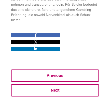
nehmen und transparent handeln. Für Spieler bedeutet
das eine sicherere, faire und angenehme Gambling-
Erfahrung, die sowohl Nervenkitzel als auch Schutz
bietet.
Previous
Next