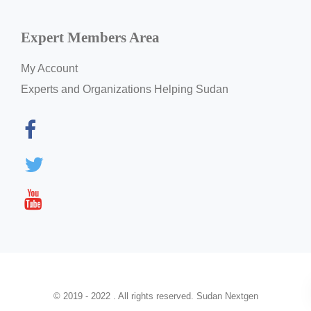
Expert Members Area
My Account
Experts and Organizations Helping Sudan
© 2019 - 2022 . All rights reserved. Sudan Nextgen