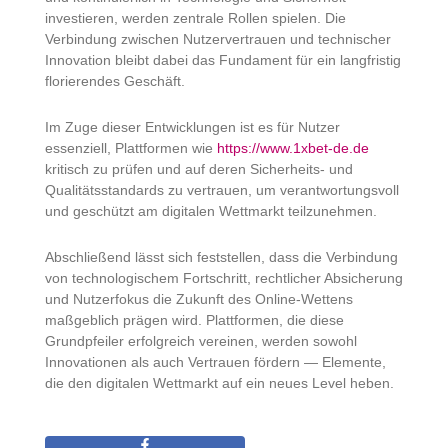
investieren, werden zentrale Rollen spielen. Die
Verbindung zwischen Nutzervertrauen und technischer
Innovation bleibt dabei das Fundament für ein langfristig
florierendes Geschäft.
Im Zuge dieser Entwicklungen ist es für Nutzer
essenziell, Plattformen wie
https://www.1xbet-de.de
kritisch zu prüfen und auf deren Sicherheits- und
Qualitätsstandards zu vertrauen, um verantwortungsvoll
und geschützt am digitalen Wettmarkt teilzunehmen.
Abschließend lässt sich feststellen, dass die Verbindung
von technologischem Fortschritt, rechtlicher Absicherung
und Nutzerfokus die Zukunft des Online-Wettens
maßgeblich prägen wird. Plattformen, die diese
Grundpfeiler erfolgreich vereinen, werden sowohl
Innovationen als auch Vertrauen fördern — Elemente,
die den digitalen Wettmarkt auf ein neues Level heben.