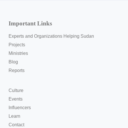
Important Links
Experts and Organizations Helping Sudan
Projects
Ministries
Blog
Reports
Culture
Events
Influencers
Learn
Contact