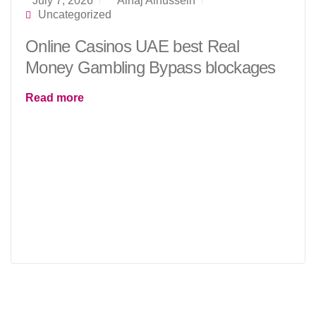
July 7, 2026
Alhaj Alhussein
Uncategorized
Online Casinos UAE best Real
Money Gambling Bypass blockages
Read more