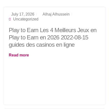
July 17, 2026
Alhaj Alhussein
Uncategorized
Play to Earn Les 4 Meilleurs Jeux en
Play to Earn en 2026 2022-08-15
guides des casinos en ligne
Read more