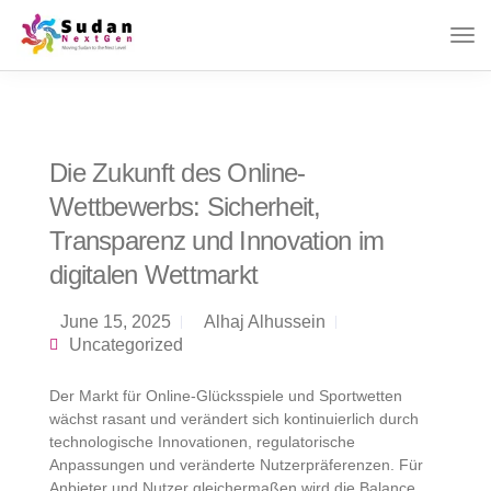
Die Zukunft des Online-
Wettbewerbs: Sicherheit,
Transparenz und Innovation im
digitalen Wettmarkt
June 15, 2025
Alhaj Alhussein
Uncategorized
Der Markt für Online-Glücksspiele und Sportwetten
wächst rasant und verändert sich kontinuierlich durch
technologische Innovationen, regulatorische
Anpassungen und veränderte Nutzerpräferenzen. Für
Anbieter und Nutzer gleichermaßen wird die Balance