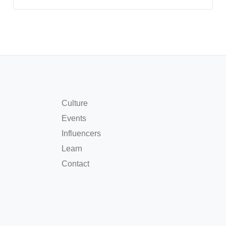
Culture
Events
Influencers
Learn
Contact