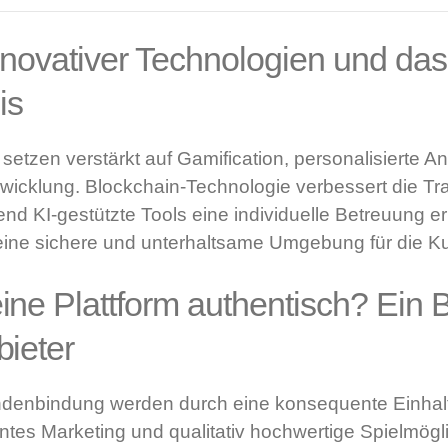
innovativer Technologien und das
is
setzen verstärkt auf Gamification, personalisierte 
icklung. Blockchain-Technologie verbessert die Tr
d KI-gestützte Tools eine individuelle Betreuung e
s, eine sichere und unterhaltsame Umgebung für die 
ne Plattform authentisch? Ein B
ieter
ndenbindung werden durch eine konsequente Einhalt
tes Marketing und qualitativ hochwertige Spielmögli