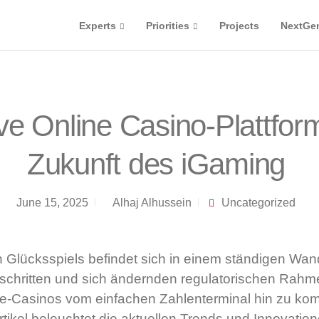
Experts
Priorities
Projects
NextGe
ve Online Casino-Plattfor
Zukunft des iGaming
June 15, 2025
Alhaj Alhussein
Uncategorized
n Glücksspiels befindet sich in einem ständigen Wand
tschritten und sich ändernden regulatorischen Ra
ne-Casinos vom einfachen Zahlenterminal hin zu ko
rtikel beleuchtet die aktuellen Trends und Innovatio