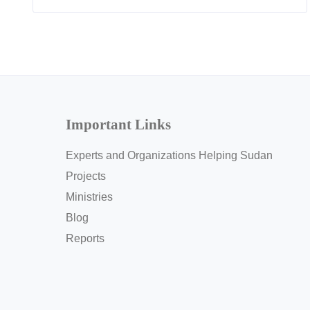
Important Links
Experts and Organizations Helping Sudan
Projects
Ministries
Blog
Reports