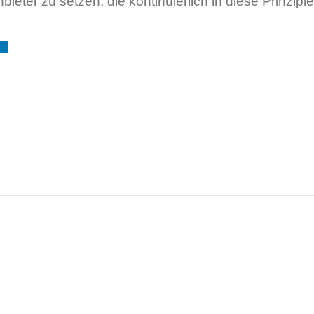
ieter zu setzen, die kontinuierlich in diese Prinzipie