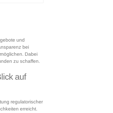
Angebote und
ansparenz bei
rmöglichen. Dabei
Kunden zu schaffen.
lick auf
ung regulatorischer
chkeiten erreicht.