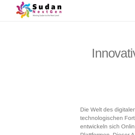
Innovati
Die Welt des digitale
technologischen For
entwickeln sich Onli
Plattformen. Dieser A