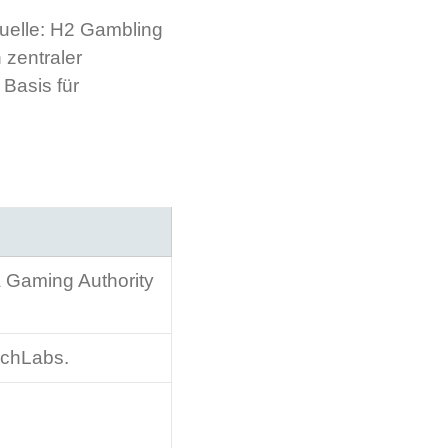
Quelle: H2 Gambling
 zentraler
 Basis für
a Gaming Authority
echLabs.