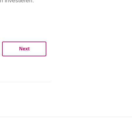
n investieren.
Next