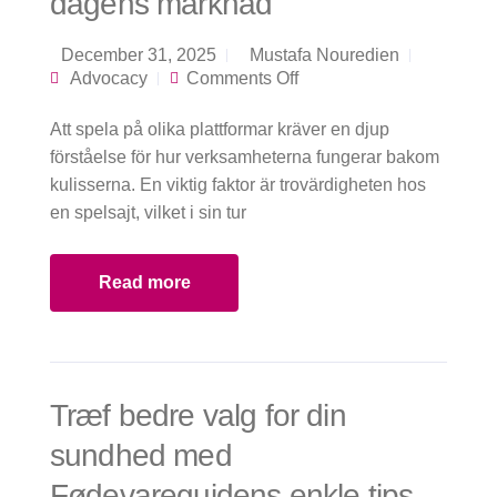
dagens marknad
December 31, 2025
Mustafa Nouredien
on Kvalitet och
Advocacy
Comments Off
trygghet hos
internationella
Att spela på olika plattformar kräver en djup
spelbolag i dagens
marknad
förståelse för hur verksamheterna fungerar bakom
kulisserna. En viktig faktor är trovärdigheten hos
en spelsajt, vilket i sin tur
Read more
Træf bedre valg for din
sundhed med
Fødevareguidens enkle tips