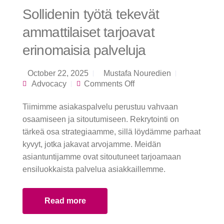
Sollidenin työtä tekevät
ammattilaiset tarjoavat
erinomaisia palveluja
October 22, 2025
Mustafa Nouredien
on Sollidenin työtä
Advocacy
Comments Off
tekevät ammattilaiset
tarjoavat erinomaisia
Tiimimme asiakaspalvelu perustuu vahvaan
palveluja
osaamiseen ja sitoutumiseen. Rekrytointi on
tärkeä osa strategiaamme, sillä löydämme parhaat
kyvyt, jotka jakavat arvojamme. Meidän
asiantuntijamme ovat sitoutuneet tarjoamaan
ensiluokkaista palvelua asiakkaillemme.
Read more