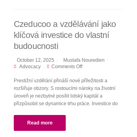
Czeducoo a vzdělávání jako
klíčová investice do vlastní
budoucnosti
October 12, 2025
Mustafa Nouredien
on Czeducoo a
Advocacy
Comments Off
vzdělávání jako
klíčová investice do
Prestižní vzdělání přináší nové příležitosti a
vlastní budoucnosti
rozšiřuje obzory. S rostoucími nároky na životní
úroveň je nezbytné posílit lidský kapitál a
přizpůsobit se dynamice trhu práce. Investice do
Read more