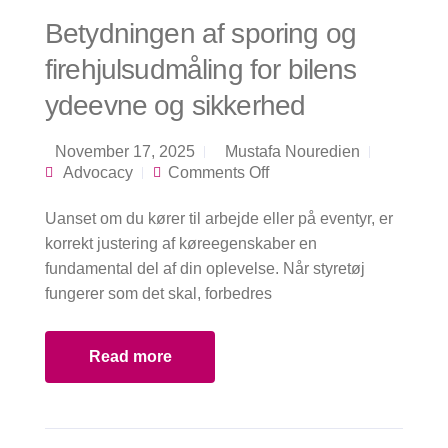
Betydningen af sporing og
firehjulsudmåling for bilens
ydeevne og sikkerhed
November 17, 2025
Mustafa Nouredien
on Betydningen af
Advocacy
Comments Off
sporing og
firehjulsudmåling for
Uanset om du kører til arbejde eller på eventyr, er
bilens ydeevne og
sikkerhed
korrekt justering af køreegenskaber en
fundamental del af din oplevelse. Når styretøj
fungerer som det skal, forbedres
Read more