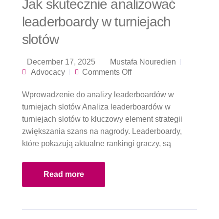
Jak skutecznie analizować
leaderboardy w turniejach
slotów
December 17, 2025
Mustafa Nouredien
on Jak skutecznie
Advocacy
Comments Off
analizować
leaderboardy w
Wprowadzenie do analizy leaderboardów w
turniejach slotów
turniejach slotów Analiza leaderboardów w
turniejach slotów to kluczowy element strategii
zwiększania szans na nagrody. Leaderboardy,
które pokazują aktualne rankingi graczy, są
Read more