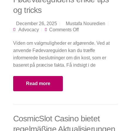
og tricks
December 26, 2025
Mustafa Nouredien
on Træf bedre valg
Advocacy
Comments Off
for din sundhed med
Fødevareguidens
Viden om valgmuligheder er afgørende. Ved at
enkle tips og tricks
anvende Fødevareguiden kan du træffe
informerede beslutninger om din kost, som er
baseret på præcise fakta. Få indsigt i de
Read more
CosmicSlot Casino bietet
regelmäßige Aktualisierungen