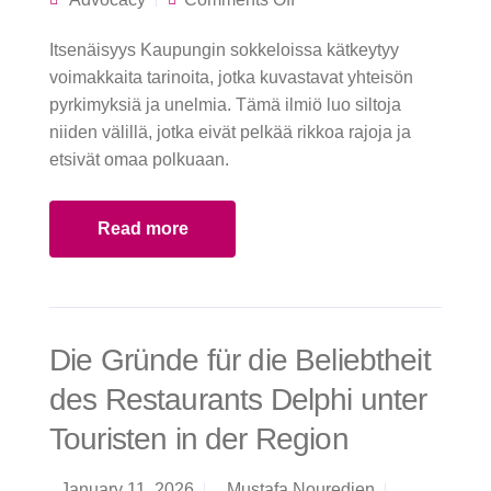
Tarina kapinasta ja
vapaudesta
Itsenäisyys Kaupungin sokkeloissa kätkeytyy
itsenäisyyden ja
yhteiskunnan
voimakkaita tarinoita, jotka kuvastavat yhteisön
muutoksessa
pyrkimyksiä ja unelmia. Tämä ilmiö luo siltoja
niiden välillä, jotka eivät pelkää rikkoa rajoja ja
etsivät omaa polkuaan.
Read more
Die Gründe für die Beliebtheit
des Restaurants Delphi unter
Touristen in der Region
January 11, 2026
Mustafa Nouredien