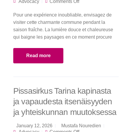
on La beauté
Advocacy
Comments Off
tranquille de Saint-
Jean-Cap-Ferrat
Pour une expérience inoubliable, envisagez de
pendant la saison
hivernale
visiter cette charmante commune pendant la
saison fraîche. La lumière douce et chaleureuse
qui baigne les paysages en ce moment procure
Read more
Pissasirkus Tarina kapinasta
ja vapaudesta itsenäisyyden
ja yhteiskunnan muutoksessa
January 12, 2026
Mustafa Nouredien
on Pissasirkus
Advocacy
Comments Off