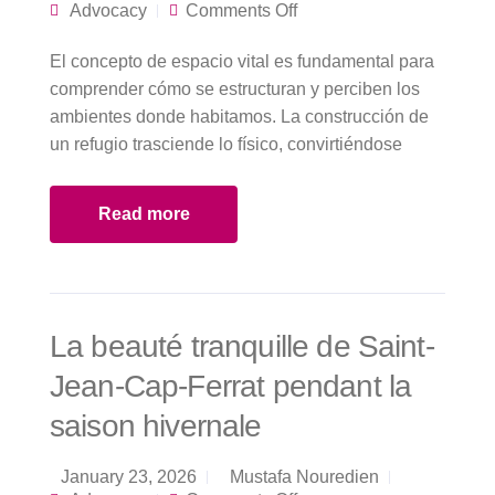
on Sinónimos
Advocacy
Comments Off
arquitectónicos casa
vivienda y hogar en
El concepto de espacio vital es fundamental para
el contexto del
diseño moderno
comprender cómo se estructuran y perciben los
ambientes donde habitamos. La construcción de
un refugio trasciende lo físico, convirtiéndose
Read more
La beauté tranquille de Saint-
Jean-Cap-Ferrat pendant la
saison hivernale
January 23, 2026
Mustafa Nouredien