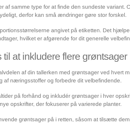
 af samme type for at finde den sundeste variant. Of
deligt, derfor kan små ændringer gøre stor forskel.
ionsstørrelserne angivet på etiketten. Det hjælper di
ndtager, hvilket er afgørende for dit generelle velbef
 til at inkludere flere grøntsager 
halvdelen af din tallerken med grøntsager ved hvert må
tag af næringsstoffer og forbedre dit velbefindende.
tider på forhånd og inkludér grøntsager i hver opskrif
f nye opskrifter, der fokuserer på varierede planter.
nvende grøntsager på i retten, såsom at tilsætte dem t