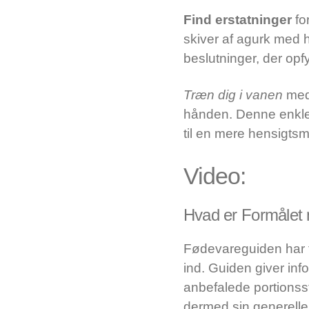
Find erstatninger
fo
skiver af agurk med 
beslutninger, der opf
Træn dig i vanen
med 
hånden. Denne enkle 
til en mere hensigtsmæ
Video:
Hvad er Formålet
Fødevareguiden har ti
ind. Guiden giver in
anbefalede portionsst
dermed sin generell