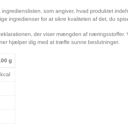
ngredienslisten, som angiver, hvad produktet indehol
e ingredienser for at sikre kvaliteten af det, du spis
klarationen, der viser mængden af næringsstoffer. V
iner hjælper dig med at træffe sunne beslutninger.
100 g
kcal
g