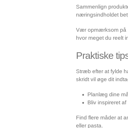
Sammenlign produkter
næringsindholdet bety
Vær opmærksom på port
hvor meget du reelt i
Praktiske tips
Stræb efter at fylde 
skridt vil øge dit ind
Planlæg dine mål
Bliv inspireret a
Find flere måder at a
eller pasta.