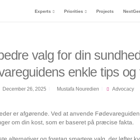
Experts
Priorities
Projects
NextGe
bedre valg for din sundhe
areguidens enkle tips og 
December 26, 2025
Mustafa Nouredien
Advocacy
eder er afgørende. Ved at anvende Fødevareguiden 
nger om din kost, som er baseret på præcise fakta.
te alternativer og foretag smartere valg, der løfter kv