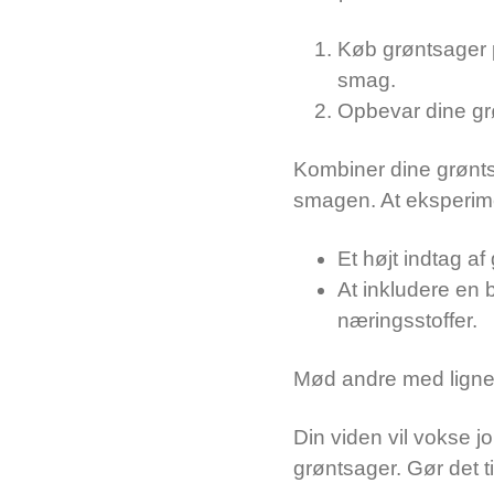
Køb grøntsager 
smag.
Opbevar dine grø
Kombiner dine grønts
smagen. At eksperimen
Et højt indtag a
At inkludere en br
næringsstoffer.
Mød andre med lignend
Din viden vil vokse
grøntsager. Gør det t