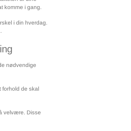
l at komme i gang.
rskel i din hverdag.
.
ing
r de nødvendige
 forhold de skal
på velvære. Disse