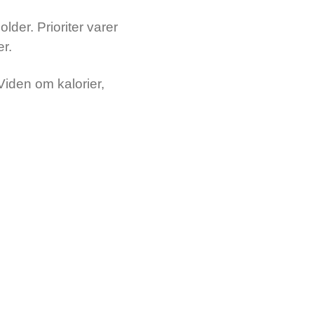
der. Prioriter varer
er.
iden om kalorier,