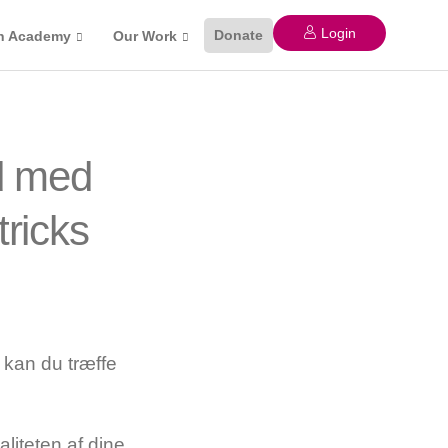
Login
Donate
n Academy
Our Work
d med
tricks
kan du træffe
aliteten af dine