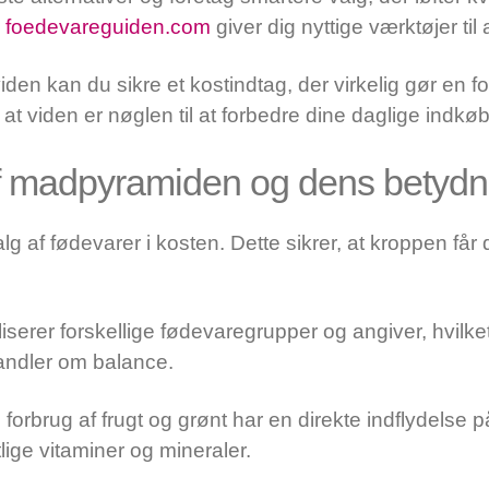
å
foedevareguiden.com
giver dig nyttige værktøjer ti
den kan du sikre et kostindtag, der virkelig gør en fo
 viden er nøglen til at forbedre dine daglige indkøb
af madpyramiden og dens betydn
alg af fødevarer i kosten. Dette sikrer, at kroppen få
erer forskellige fødevaregrupper og angiver, hvilket
handler om balance.
 forbrug af frugt og grønt har en direkte indflydelse 
ige vitaminer og mineraler.