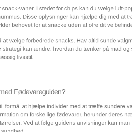
r snack-vaner. I stedet for chips kan du vælge luft-p
hummus. Disse oplysninger kan hjælpe dig med at tr
ylder behovet for at snacke uden at ofre dit velbefin
at vælge forbedrede snacks. Hav altid sunde valg
strategi kan ændre, hvordan du tænker på mad og sn
ssig livsstil.
 med Fødevareguiden?
l formål at hjælpe individer med at træffe sundere va
formation om forskellige fødevarer, herunder deres n
ørrelser. Ved at følge guidens anvisninger kan man 
e sundhed.