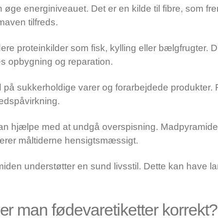
 øge energiniveauet. Det er en kilde til fibre, som 
maven tilfreds.
udere proteinkilder som fisk, kylling eller bælgfrugter.
es opbygning og reparation.
 på sukkerholdige varer og forarbejdede produkter. F
hedspåvirkning.
an hjælpe med at undgå overspisning. Madpyramiden 
erer måltiderne hensigtsmæssigt.
en understøtter en sund livsstil. Dette kan have lan
r man fødevaretiketter korrekt?