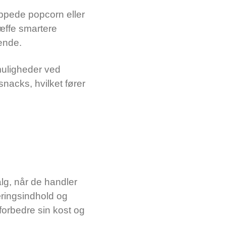
oppede popcorn eller
æffe smartere
dende.
muligheder ved
acks, hvilket fører
lg, når de handler
æringsindhold og
forbedre sin kost og