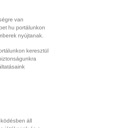
tségre van
bet hu portálunkon
mberek nyújtanak.
ortálunkon keresztül
lbiztonságunkra
ltatásaink
űködésben áll