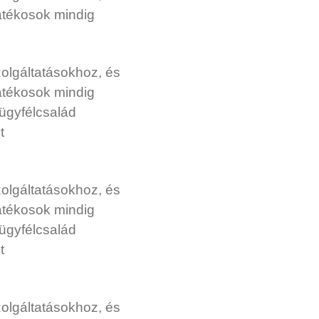
játékosok mindig
olgáltatásokhoz, és
játékosok mindig
 ügyfélcsalád
t
olgáltatásokhoz, és
játékosok mindig
 ügyfélcsalád
t
olgáltatásokhoz, és