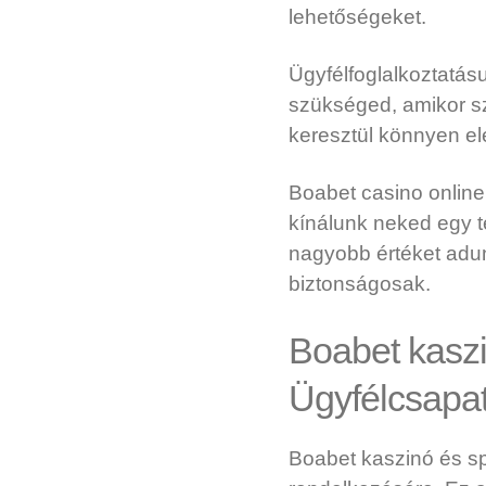
lehetőségeket.
Ügyfélfoglalkoztatásu
szükséged, amikor sz
keresztül könnyen el
Boabet casino online
kínálunk neked egy t
nagyobb értéket adun
biztonságosak.
Boabet kaszi
Ügyfélcsapat
Boabet kaszinó és s