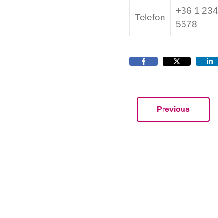
+36 1 234
Telefon
5678
Previous