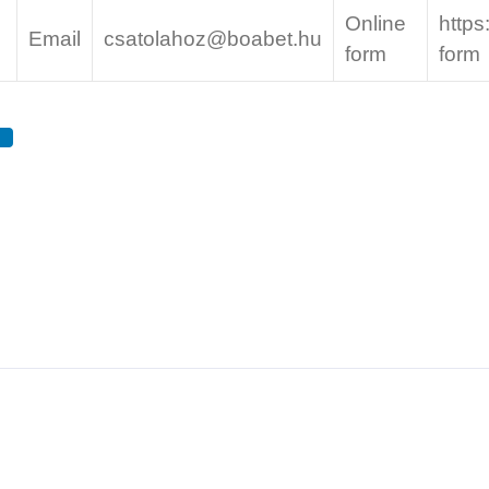
Online
https
Email
csatolahoz@boabet.hu
form
form