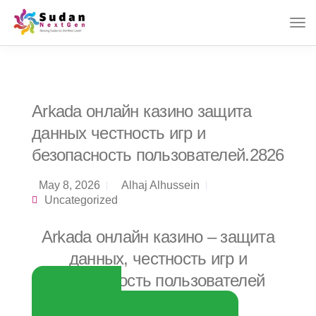
Arkada онлайн казино защита
данных честность игр и
безопасность пользователей.2826
May 8, 2026
Alhaj Alhussein
Uncategorized
Arkada онлайн казино – защита
данных, честность игр и
безопасность пользователей
▶️