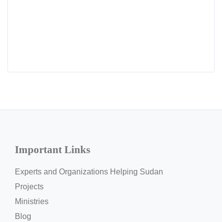
Important Links
Experts and Organizations Helping Sudan
Projects
Ministries
Blog