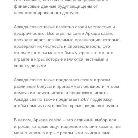
финансовые данные будут защищены от
несанкционированного доступа.
Аркада casino также известно своей честностью и
прозрачностью. Все игры на сайте Аркада casino
проходят через независимые организации, которые
проверяют их честность и справедливость. Это
означает, что вы можете быть уверены в том, что
играете в игры, которые являются честными и
справедливыми.
Аркада casino также предлагает своим игрокам
различные бонусы и программы лояльности, чтобы
помочь им начать играть и продолжать играть.
Аркада casino также предлагает 24/7 поддержку,
чтобы помочь вам в любое время, когда вам нужно.
В целом, Аркада casino – это отличный выбор для
игроков, которые ищут надежное онлайн-казино, где
можно играть в игры с реальными выигрышами.