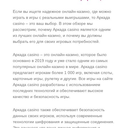
Если вы ищете надежное онлайн-казино, где можно
играть в игры с реальными выигрышами, то Аркада
casino – это ваш выбор. В этом обзоре мы
рассмотрим, почему Аркада casino является одним
из лучших онлайн-казино, и почему вы должны
выбрать его для своих игровых потребностей.
Аркада casino – это онлайн-казино, которое было
основано в 2019 году и уже стало одним из самых
популярных онлайн-казино в мире. Аркада casino
предлагает игрокам более 1 000 игр, включая слоты,
карточные игры, рулетку и другие. Все игры на сайте
Аркада casino разработаны с использованием
последних технологий и обеспечивают высокое
качество и безопасность игры.
Аркада casino также обеспечивает безопасность
данных своих игроков, используя современные
технологии шифрования и защищенные соединения.
Это означает, что ваша личная информация и