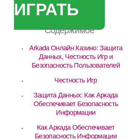
ИГРАТЬ
Содержимое
Arkada Онлайн Казино: Защита
Данных, Честность Игр и
Безопасность Пользователей
Честность Игр
Защита Данных: Как Аркада
Обеспечивает Безопасность
Информации
Как Аркада Обеспечивает
Безопасность Информации