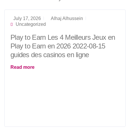
July 17, 2026
Alhaj Alhussein
Uncategorized
Play to Earn Les 4 Meilleurs Jeux en
Play to Earn en 2026 2022-08-15
guides des casinos en ligne
Read more