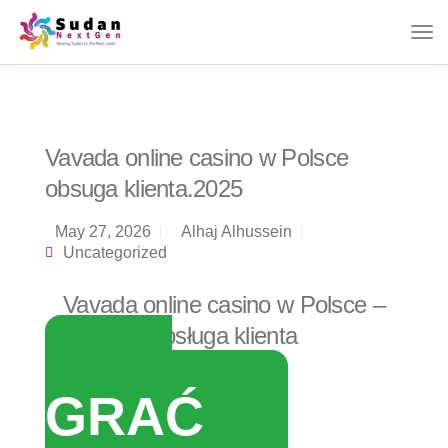
Vavada online casino w Polsce
obsuga klienta.2025
May 27, 2026
Alhaj Alhussein
Uncategorized
Vavada online casino w Polsce –
obsługa klienta
▶️
GRAĆ