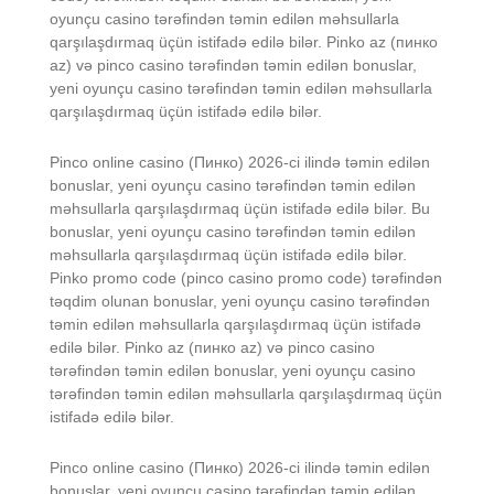
oyunçu casino tərəfindən təmin edilən məhsullarla
qarşılaşdırmaq üçün istifadə edilə bilər. Pinko az (пинко
az) və pinco casino tərəfindən təmin edilən bonuslar,
yeni oyunçu casino tərəfindən təmin edilən məhsullarla
qarşılaşdırmaq üçün istifadə edilə bilər.
Pinco online casino (Пинко) 2026-ci ilində təmin edilən
bonuslar, yeni oyunçu casino tərəfindən təmin edilən
məhsullarla qarşılaşdırmaq üçün istifadə edilə bilər. Bu
bonuslar, yeni oyunçu casino tərəfindən təmin edilən
məhsullarla qarşılaşdırmaq üçün istifadə edilə bilər.
Pinko promo code (pinco casino promo code) tərəfindən
təqdim olunan bonuslar, yeni oyunçu casino tərəfindən
təmin edilən məhsullarla qarşılaşdırmaq üçün istifadə
edilə bilər. Pinko az (пинко az) və pinco casino
tərəfindən təmin edilən bonuslar, yeni oyunçu casino
tərəfindən təmin edilən məhsullarla qarşılaşdırmaq üçün
istifadə edilə bilər.
Pinco online casino (Пинко) 2026-ci ilində təmin edilən
bonuslar, yeni oyunçu casino tərəfindən təmin edilən