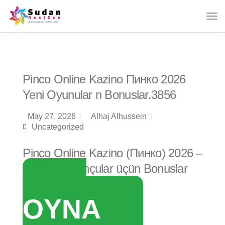
Pinco Online Kazino Пинко 2026
Yeni Oyunular n Bonuslar.3856
May 27, 2026
Alhaj Alhussein
Uncategorized
Pinco Online Kazino (Пинко) 2026 –
Yeni Oyunçular üçün Bonuslar
▶️
OYNA