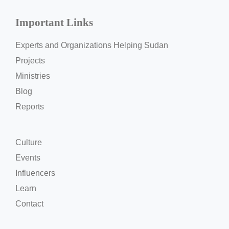
Important Links
Experts and Organizations Helping Sudan
Projects
Ministries
Blog
Reports
Culture
Events
Influencers
Learn
Contact