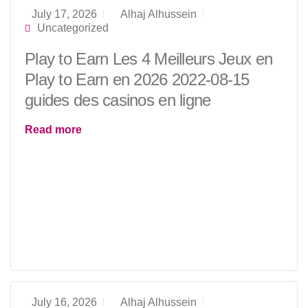
July 17, 2026
Alhaj Alhussein
Uncategorized
Play to Earn Les 4 Meilleurs Jeux en
Play to Earn en 2026 2022-08-15
guides des casinos en ligne
Read more
July 16, 2026
Alhaj Alhussein