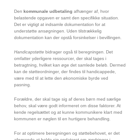
Den
kommunale udbetaling
afhænger af, hvor
belastende opgaven er samt den specifikke situation.
Det er vigtigt at indsamle dokumentation for at
understøtte ansøgningen. Uden tilstrækkelig
dokumentation kan der opstå forsinkelser i bevillingen.
Handicapstøtte
bidrager også til beregningen. Det
omfatter yderligere ressourcer, der skal tages i
betragtning, hvilket kan øge det samlede beløb. Dermed
kan de støtteordninger, der findes til handicappede,
være med til at lette den økonomiske byrde ved
pasning.
Forældre, der skal tage sig af deres børn med særlige
behov, skal være godt informeret om disse faktorer. At
kende regelsættet og at kunne kommunikere klart med
kommunen er nøglen til en hurtigere behandling.
For at optimere beregningen og støttebehovet, er det
afgørende at holde sig opdateret om ændringer i