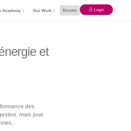
Login
Donate
n Academy
Our Work
’énergie et
erformance des
gestive, mais joue
ennes.