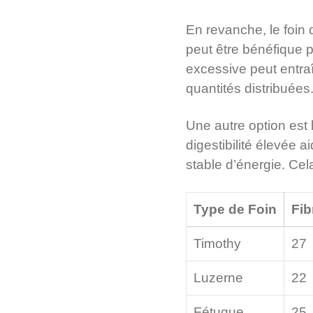
En revanche, le foin d
peut être bénéfique
excessive peut entraî
quantités distribuées
Une autre option est l
digestibilité élevée a
stable d’énergie. Cel
Type de Foin
Fib
Timothy
27
Luzerne
22
Fétuque
25