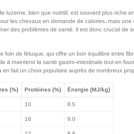
e luzerne, bien que nutritif, est souvent plus riche e
 pour les chevaux en demande de calories, mais un
ner des problèmes de santé. Il est donc crucial de su
.
e foin de fétuque, qui offre un bon équilibre entre fib
ide à maintenir la santé gastro-intestinale tout en fo
a en fait un choix populaire auprès de nombreux prop
res (%)
Protéines (%)
Énergie (MJ/kg)
10
8.5
18
9.0
12
8.8