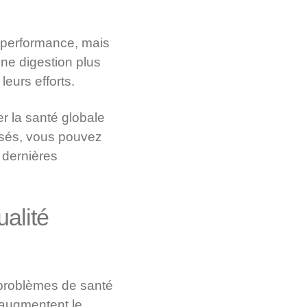
a performance, mais
une digestion plus
eurs efforts.
r la santé globale
isés, vous pouvez
 dernières
alité
 problèmes de santé
t augmentent le