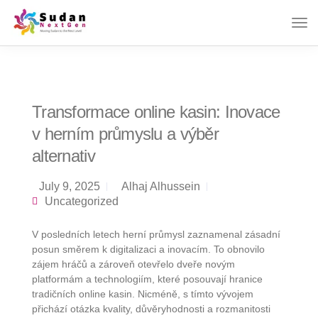
Transformace online kasin: Inovace
v herním průmyslu a výběr
alternativ
July 9, 2025
Alhaj Alhussein
Uncategorized
V posledních letech herní průmysl zaznamenal zásadní
posun směrem k digitalizaci a inovacím. To obnovilo
zájem hráčů a zároveň otevřelo dveře novým
platformám a technologiím, které posouvají hranice
tradičních online kasin. Nicméně, s tímto vývojem
přichází otázka kvality, důvěryhodnosti a rozmanitosti