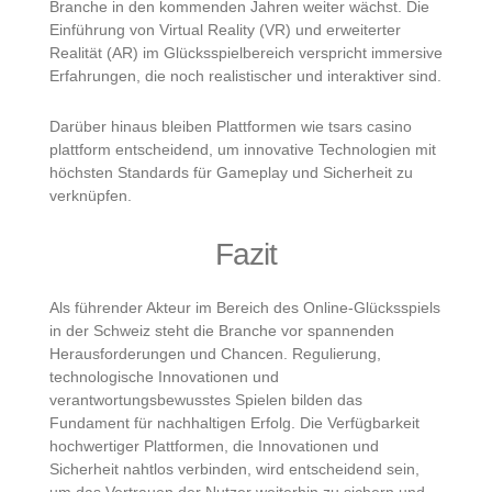
Branche in den kommenden Jahren weiter wächst. Die
Einführung von Virtual Reality (VR) und erweiterter
Realität (AR) im Glücksspielbereich verspricht immersive
Erfahrungen, die noch realistischer und interaktiver sind.
Darüber hinaus bleiben Plattformen wie tsars casino
plattform entscheidend, um innovative Technologien mit
höchsten Standards für Gameplay und Sicherheit zu
verknüpfen.
Fazit
Als führender Akteur im Bereich des Online-Glücksspiels
in der Schweiz steht die Branche vor spannenden
Herausforderungen und Chancen. Regulierung,
technologische Innovationen und
verantwortungsbewusstes Spielen bilden das
Fundament für nachhaltigen Erfolg. Die Verfügbarkeit
hochwertiger Plattformen, die Innovationen und
Sicherheit nahtlos verbinden, wird entscheidend sein,