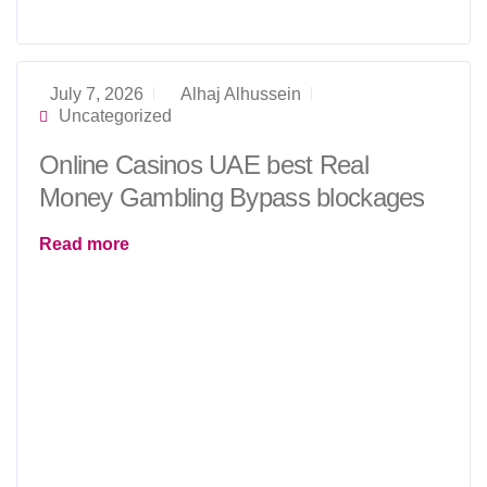
July 7, 2026
Alhaj Alhussein
Uncategorized
Online Casinos UAE best Real
Money Gambling Bypass blockages
Read more