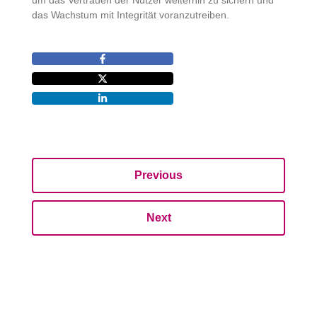
um das Vertrauen der Nutzer weiterhin zu sichern und
das Wachstum mit Integrität voranzutreiben.
Previous
Next