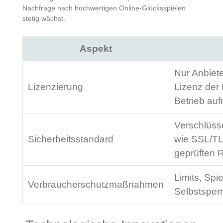
Nachfrage nach hochwertigen Online-Glücksspielen
stetig wächst.
Aspekt
Nur Anbiete
Lizenzierung
Lizenz der
Betrieb au
Verschlüss
Sicherheitsstandard
wie SSL/TLS
geprüften
Limits, Spi
Verbraucherschutzmaßnahmen
Selbstsper