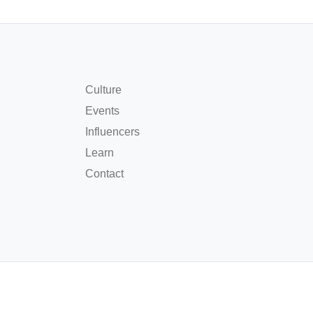
Culture
Events
Influencers
Learn
Contact