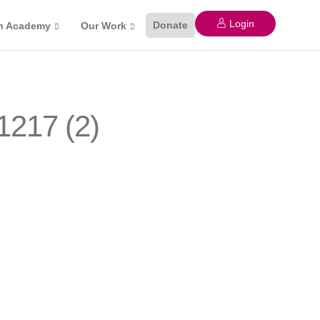
Login
Donate
n Academy
Our Work
1217 (2)