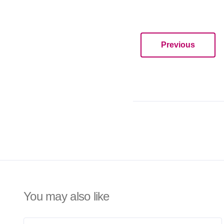
Previous
You may also like