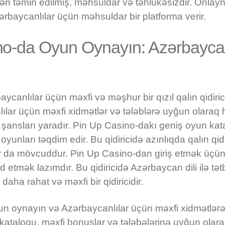
dən təmin edilmiş, məhsuldar və təhlükəsizdir. Onla
ərbaycanlılar üçün məhsuldar bir platforma verir.
no-da Oyun Oynayın: Azərbaycan
canlılar üçün məxfi və məşhur bir qızıl qalın qidirici
lılar üçün məxfi xidmətlər və tələblərə uyğun olaraq
ansları yaradır. Pin Up Casino-dakı geniş oyun kat
ı oyunları təqdim edir. Bu qidiricidə azınlıqda qalın qid
r da mövcuddur. Pin Up Casino-dan giriş etmək üçün 
 etmək lazımdır. Bu qidiricidə Azərbaycan dili ilə tət
aha rahat və məxfi bir qidiricidir.
n oynayın və Azərbaycanlılar üçün məxfi xidmətlərə
 kataloqu, məxfi bonuslar və tələbələrinə uyğun olar