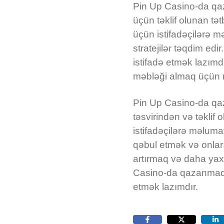
Pin Up Casino-da qa
üçün təklif olunan tə
üçün istifadəçilərə m
stratejilər təqdim ed
istifadə etmək lazım
məbləği almaq üçün m
Pin Up Casino-da qaza
təsvirindən və təklif
istifadəçilərə məluma
qəbul etmək və onlar
artırmaq və daha ya
Casino-da qazanmaq üç
etmək lazımdır.