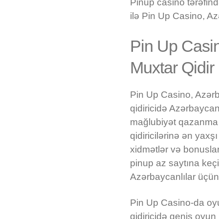
Pinup casino tərəfin
ilə Pin Up Casino, Az
Pin Up Casi
Muxtar Qidir
Pin Up Casino, Azərbay
qidiricidə Azərbaycan
mağlubiyət qazanma ş
qidiricilərinə ən yaxş
xidmətlər və bonusla
pinup az saytına keçid
Azərbaycanlılar üçün d
Pin Up Casino-da oyu
qidiricidə geniş oyun