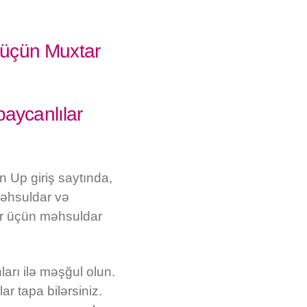
 üçün Muxtar
aycanlılar
 Up giriş saytında,
məhsuldar və
ar üçün məhsuldar
ı ilə məşğul olun.
r tapa bilərsiniz.