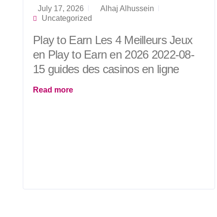
July 17, 2026
Alhaj Alhussein
Uncategorized
Play to Earn Les 4 Meilleurs Jeux
en Play to Earn en 2026 2022-08-
15 guides des casinos en ligne
Read more