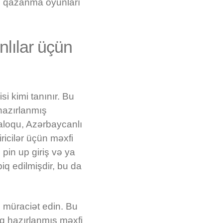
yn qazanma oyunları
lılar üçün
si kimi tanınır. Bu
 hazırlanmış
aloqu, Azərbaycanlı
iricilər üçün məxfi
pin up giriş və ya
biq edilmişdir, bu da
 müraciət edin. Bu
aq hazırlanmış məxfi