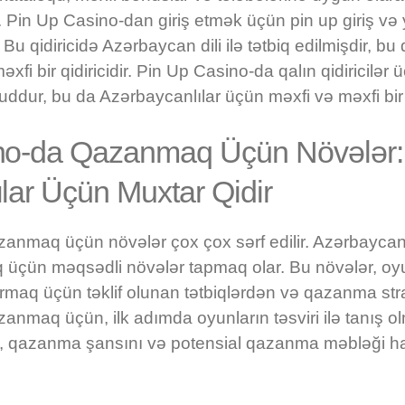
 Pin Up Casino-dan giriş etmək üçün pin up giriş və 
Bu qidiricidə Azərbaycan dili ilə tətbiq edilmişdir, bu
fi bir qidiricidir. Pin Up Casino-da qalın qidiricilər
dur, bu da Azərbaycanlılar üçün məxfi və məxfi bir qi
no-da Qazanmaq Üçün Növələr:
lar Üçün Muxtar Qidir
anmaq üçün növələr çox çox sərf edilir. Azərbaycan
çün məqsədli növələr tapmaq olar. Bu növələr, oyun
maq üçün təklif olunan tətbiqlərdən və qazanma strate
nmaq üçün, ilk adımda oyunların təsviri ilə tanış ol
nı, qazanma şansını və potensial qazanma məbləği 