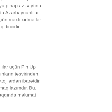
ya pinap az saytına
 da Azərbaycanlılar
 üçün məxfi xidmətlər
diricidir.
lılar üçün Pin Up
ların təsvirindən,
jilərdən ibarətdir.
maq lazımdır. Bu,
haqqında məlumat