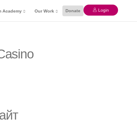
Login
Donate
n Academy
Our Work
Casino
айт