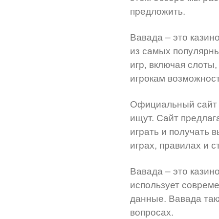
предложить.
Вавада – это казино
из самых популярны
игр, включая слоты,
игрокам возможност
Официальный сайт Va
ищут. Сайт предлаг
играть и получать 
играх, правилах и с
Вавада – это казин
использует совреме
данные. Вавада так
вопросах.