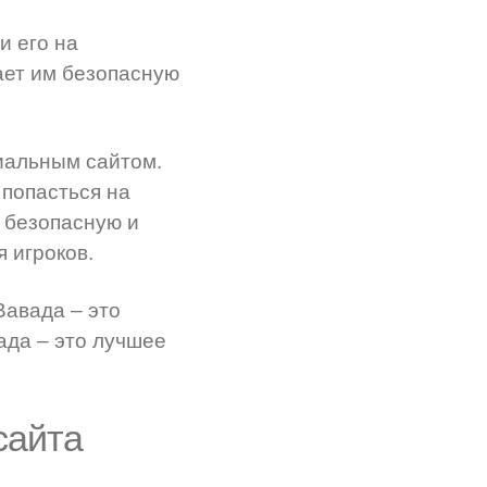
и его на
вает им безопасную
циальным сайтом.
 попасться на
 безопасную и
 игроков.
Вавада – это
ада – это лучшее
сайта