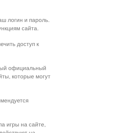
аш логин и пароль.
ункциям сайта.
ечить доступ к
нный официальный
йты, которые могут
омендуется
а игры на сайте,
действуют на