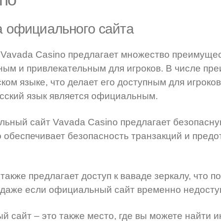
 официального сайта
Vavada Casino предлагает множество преимущес
ным и привлекательным для игроков. В числе пре
ком языке, что делает его доступным для игроков
русский язык является официальным.
льный сайт Vavada Casino предлагает безопасн
о обеспечивает безопасность транзакций и пред
акже предлагает доступ к ваваде зеркалу, что п
 даже если официальный сайт временно недосту
 сайт – это также место, где вы можете найти