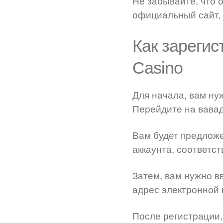
Не забывайте, что 
официальный сайт, 
Как зарегис
Casino
Для начала, вам ну
Перейдите на вавад
Вам будет предложе
аккаунта, соответс
Затем, вам нужно в
адрес электронной 
После регистрации,