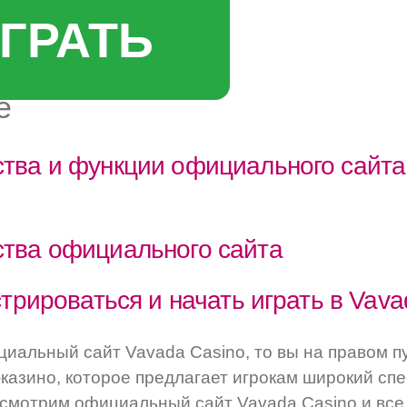
ИГРАТЬ
е
тва и функции официального сайта
тва официального сайта
стрироваться и начать играть в Vava
иальный сайт Vavada Casino, то вы на правом п
азино, которое предлагает игрокам широкий спект
смотрим официальный сайт Vavada Casino и все,