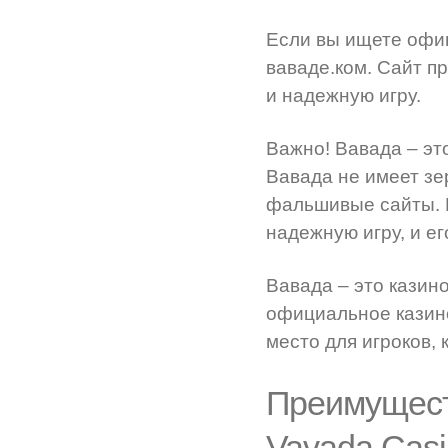
Если вы ищете офиц
ваваде.ком. Сайт пр
и надежную игру.
Важно! Вавада – эт
Вавада не имеет зе
фальшивые сайты. В
надежную игру, и е
Вавада – это казино
официальное казино
место для игроков,
Преимущест
Vavada Cas