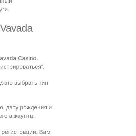
нный
уги.
 Vavada
avada Casino.
гистрироваться”.
нужно выбрать тип
ю, дату рождения и
го аккаунта.
 регистрации. Вам