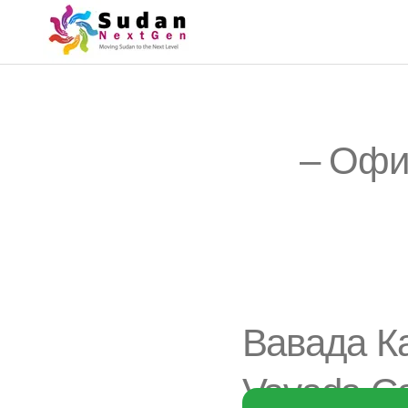
– Офи
Вавада К
Vavada Ca