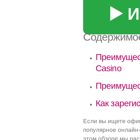
▶️ 
Содержимо
Преимущес
Casino
Преимущес
Как зареги
Если вы ищете офиц
популярное онлайн-к
этом обзоре мы рас