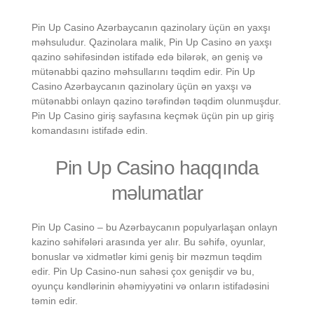
Pin Up Casino Azərbaycanın qazinolary üçün ən yaxşı
məhsuludur. Qazinolara malik, Pin Up Casino ən yaxşı
qazino səhifəsindən istifadə edə bilərək, ən geniş və
mütənabbi qazino məhsullarını təqdim edir. Pin Up
Casino Azərbaycanın qazinolary üçün ən yaxşı və
mütənabbi onlayn qazino tərəfindən təqdim olunmuşdur.
Pin Up Casino giriş sayfasına keçmək üçün pin up giriş
komandasını istifadə edin.
Pin Up Casino haqqında
məlumatlar
Pin Up Casino – bu Azərbaycanın populyarlaşan onlayn
kazino səhifələri arasında yer alır. Bu səhifə, oyunlar,
bonuslar və xidmətlər kimi geniş bir məzmun təqdim
edir. Pin Up Casino-nun sahəsi çox genişdir və bu,
oyunçu kəndlərinin əhəmiyyətini və onların istifadəsini
təmin edir.