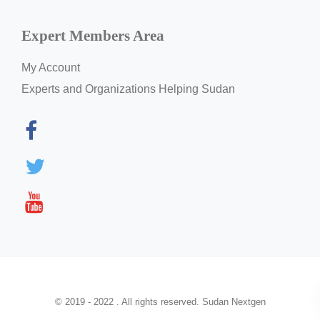
Expert Members Area
My Account
Experts and Organizations Helping Sudan
© 2019 - 2022 . All rights reserved. Sudan Nextgen