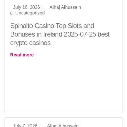
July 16, 2026
Alhaj Alhussein
Uncategorized
Spinalto Casino Top Slots and
Bonuses in Ireland 2025-07-25 best
crypto casinos
Read more
July 7, 2026
Alhaj Alhussein