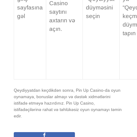
Casino
sayfasına
düyməsini
“Qey
saytını
gəl
seçin
keçm
axtarın və
düym
açın.
tapın
Qeydiyyatdan keçdikdən sonra, Pin Up Casino-da oyun
oynamaya, bonuslar almayı və dəstək xidmətlərini
istifadə etməyə hazırdınız. Pin Up Casino,
istifadəçilərinə rahat və təhlükəsiz oyun oynamayı təmin
edir.