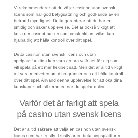
Vi rekommenderar att du väljer casinon utan svensk
licens som har god betygsättning och godkända av en
betrodd myndighet. Detta garanterar att du har en
smidig och säker upplevelse. Det är också viktigt att
kolla om casinot har en spelpausfunktion, vilket kan
hjälpa dig att hålla kontroll över ditt spel.
Detta casinon utan svensk licens och utan
spelpausfunktion kan vara en bra valfrihet för dig som
vill spela på ett mer flexibelt sätt. Men det är alltid viktigt
att vara medveten om dina gränser och att hålla kontroll
över ditt spel. Använd denna upplevelse för att öka dina
kunskaper och säkerheten när du spelar online.
Varför det är farligt att spela
på casino utan svensk licens
Det är alltid säkrare att välja en casinon utan svensk
licens som har trustly. Trustly är en betalningsplattform