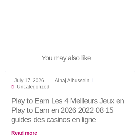
You may also like
July 17, 2026
Alhaj Alhussein
Uncategorized
Play to Earn Les 4 Meilleurs Jeux en
Play to Earn en 2026 2022-08-15
guides des casinos en ligne
Read more