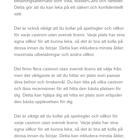
betalningsalternativ som Visa, MasterCard och Neteller.
Detta gör att du kan leka på ett säkert och konfidentiellt
sätt.
Det är också viktigt att du kollar på spelregler och villkor
för varje casinon utan svensk licens. Varje plats har sina
egna villkor för att kunna leka, så det är bra att kolla på
dessa innan du börjar. Detta kan inkludera minsta ålder,
maximala utbetalningar och andra villkor.
Det finns flera casinon utan svensk licens att välja från,
men det viktigaste är att du hittar en plats som passar
dina behov och önskemål. Du kan titta på olika casinon
och läsa recensioner för att hitta den bästa platsen för
dig. Detta kan hjälpa dig att hitta en plats som erbjuder
den bästa upplevelsen för dig.
Det är viktigt att du kollar på spelregler och villkor för
varje casinon utan svensk licens. Varje plats har sina
egna villkor för att kunna leka, så det är bra att kolla på
dessa innan du börjar. Detta kan inkludera minsta ålder,