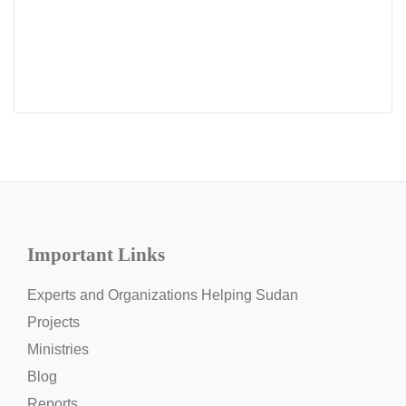
Important Links
Experts and Organizations Helping Sudan
Projects
Ministries
Blog
Reports