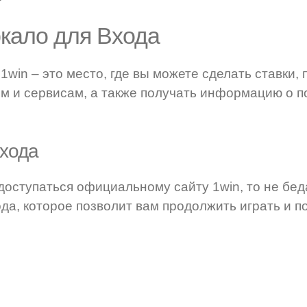
ркало для Входа
in – это место, где вы можете сделать ставки, 
м и сервисам, а также получать информацию о п
Входа
доступаться официальному сайту 1win, то не бе
да, которое позволит вам продолжить играть и по