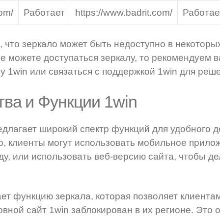
com/
Работает
https://www.badrit.com/
Работае
 что зеркало может быть недоступно в некоторы
не можете доступаться зеркалу, то рекомендуем в
 1win или связаться с поддержкой 1win для реш
ва и Функции 1win
редлагает широкий спектр функций для удобного д
, клиенты могут использовать мобильное прилож
ду, или использовать веб-версию сайта, чтобы де
ает функцию зеркала, которая позволяет клиентам
овной сайт 1win заблокирован в их регионе. Это