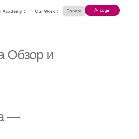
Login
Donate
n Academy
Our Work
а Обзор и
ра —