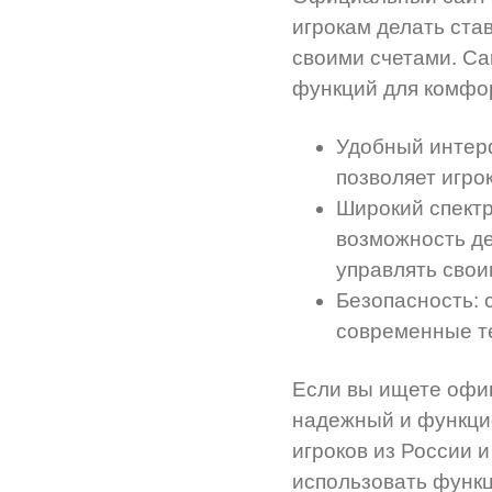
игрокам делать ста
своими счетами. Са
функций для комфо
Удобный интерф
позволяет игро
Широкий спектр
возможность де
управлять свои
Безопасность: 
современные т
Если вы ищете офиц
надежный и функцио
игроков из России и
использовать функц