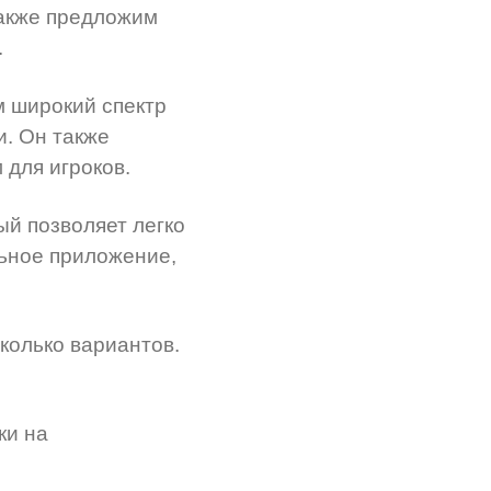
также предложим
.
м широкий спектр
и. Он также
 для игроков.
й позволяет легко
льное приложение,
колько вариантов.
ки на