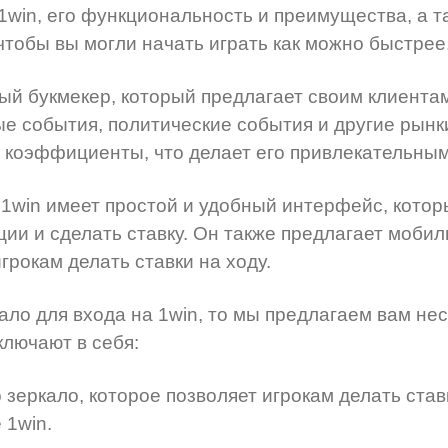
win, его функциональность и преимущества, а 
чтобы вы могли начать играть как можно быстрее
ный букмекер, который предлагает своим клиента
ые события, политические события и другие рынк
 коэффициенты, что делает его привлекательным
win имеет простой и удобный интерфейс, которы
ии и сделать ставку. Он также предлагает моби
грокам делать ставки на ходу.
ало для входа на 1win, то мы предлагаем вам нес
ключают в себя:
о зеркало, которое позволяет игрокам делать став
 1win.