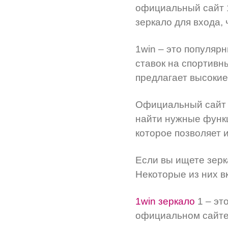
официальный сайт 1
зеркало для входа, 
1win – это популяр
ставок на спортивн
предлагает высокие
Официальный сайт 1
найти нужные функц
которое позволяет и
Если вы ищете зерк
Некоторые из них в
1win зеркало
1 – эт
официальном сайте