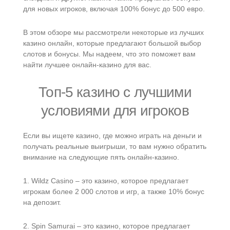
для новых игроков, включая 100% бонус до 500 евро.
В этом обзоре мы рассмотрели некоторые из лучших
казино онлайн, которые предлагают большой выбор
слотов и бонусы. Мы надеем, что это поможет вам
найти лучшее онлайн-казино для вас.
Топ-5 казино с лучшими
условиями для игроков
Если вы ищете казино, где можно играть на деньги и
получать реальные выигрыши, то вам нужно обратить
внимание на следующие пять онлайн-казино.
1. Wildz Casino – это казино, которое предлагает
игрокам более 2 000 слотов и игр, а также 10% бонус
на депозит.
2. Spin Samurai – это казино, которое предлагает