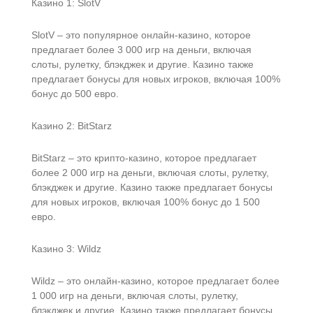
Казино 1: SlotV
SlotV – это популярное онлайн-казино, которое
предлагает более 3 000 игр на деньги, включая
слоты, рулетку, блэкджек и другие. Казино также
предлагает бонусы для новых игроков, включая 100%
бонус до 500 евро.
Казино 2: BitStarz
BitStarz – это крипто-казино, которое предлагает
более 2 000 игр на деньги, включая слоты, рулетку,
блэкджек и другие. Казино также предлагает бонусы
для новых игроков, включая 100% бонус до 1 500
евро.
Казино 3: Wildz
Wildz – это онлайн-казино, которое предлагает более
1 000 игр на деньги, включая слоты, рулетку,
блэкджек и другие. Казино также предлагает бонусы