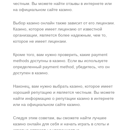
честным. Вы можете найти отзывы в интернете или
на официальном сайте казино.
Выбор казино онлайн также зависит от его лицензии.
Казино, которое имеет лицензию от известной
организации, является более надежным, чем то,
которое не имеет лицензии.
Кроме того, вам нужно проверить, какие payment
methods доступны в казино. Если вы используете
определенный payment method, убедитесь, что он
доступен в казино.
Наконец, вам нужно выбрать казино, которое имеет
хороший репутацию и является честным. Вы можете
найти информацию о репутации казино в интернете
или на официальном сайте казино.
Следуя этим советам, вы сможете найти лучшее
казино онлайн для себя и начать играть в слоты и