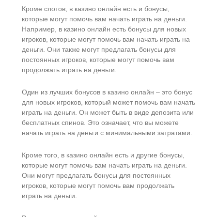
Кроме слотов, в казино онлайн есть и бонусы,
которые могут помочь вам начать играть на деньги.
Например, в казино онлайн есть бонусы для новых
игроков, которые могут помочь вам начать играть на
деньги. Они также могут предлагать бонусы для
постоянных игроков, которые могут помочь вам
продолжать играть на деньги.
Один из лучших бонусов в казино онлайн – это бонус
для новых игроков, который может помочь вам начать
играть на деньги. Он может быть в виде депозита или
бесплатных спинов. Это означает, что вы можете
начать играть на деньги с минимальными затратами.
Кроме того, в казино онлайн есть и другие бонусы,
которые могут помочь вам начать играть на деньги.
Они могут предлагать бонусы для постоянных
игроков, которые могут помочь вам продолжать
играть на деньги.