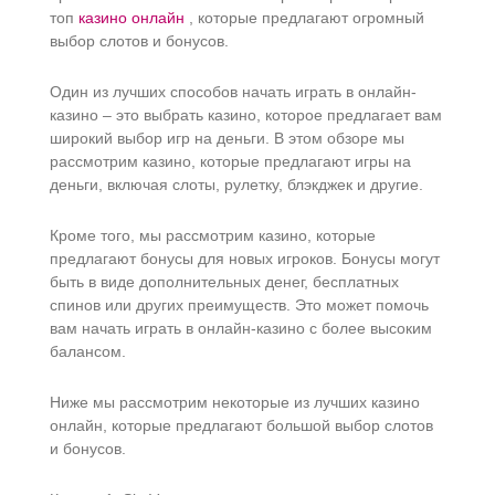
топ
казино онлайн
, которые предлагают огромный
выбор слотов и бонусов.
Один из лучших способов начать играть в онлайн-
казино – это выбрать казино, которое предлагает вам
широкий выбор игр на деньги. В этом обзоре мы
рассмотрим казино, которые предлагают игры на
деньги, включая слоты, рулетку, блэкджек и другие.
Кроме того, мы рассмотрим казино, которые
предлагают бонусы для новых игроков. Бонусы могут
быть в виде дополнительных денег, бесплатных
спинов или других преимуществ. Это может помочь
вам начать играть в онлайн-казино с более высоким
балансом.
Ниже мы рассмотрим некоторые из лучших казино
онлайн, которые предлагают большой выбор слотов
и бонусов.