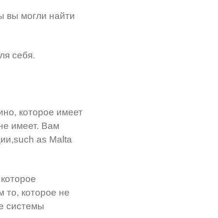
ы вы могли найти
ля себя.
но, которое имеет
не имеет. Вам
ии,such as Malta
 которое
 то, которое не
ые системы