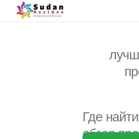
лучш
пр
Где найти
обзор пр