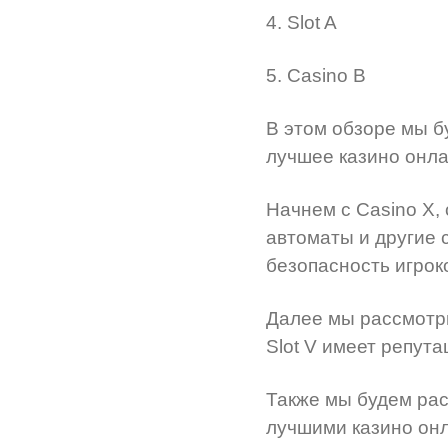
4. Slot A
5. Casino B
В этом обзоре мы б
лучшее казино онла
Начнем с Casino X, 
автоматы и другие 
безопасность игрок
Далее мы рассмотри
Slot V имеет репут
Также мы будем расс
лучшими казино он