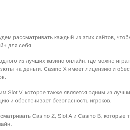
удем рассматривать каждый из этих сайтов, чтоб
йн для себя.
одного из лучших казино онлайн, где можно игра
слоты на деньги. Casino X имеет лицензию и обе
ов.
м Slot V, которое также является одним из лучши
ацию и обеспечивает безопасность игроков.
матривать Casino Z, Slot A и Casino B, которые 
лайн.