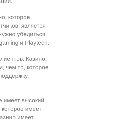
ции.
о, которое
тчиков, является
нужно убедиться,
gaming и Playtech.
лиентов. Казино,
, чем то, которое
поддержку,
е имеет высокий
 которое имеет
казино имеет