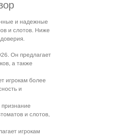
зор
енные и надежные
ов и слотов. Ниже
 доверия.
026. Он предлагает
ков, а также
ет игрокам более
сность и
о признание
втоматов и слотов,
лагает игрокам