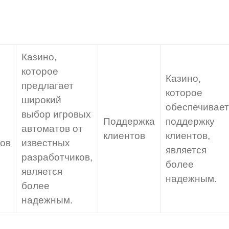
Казино,
которое
Казино,
предлагает
которое
широкий
обеспечивает
выбор игровых
Поддержка
поддержку
автоматов от
клиентов
клиентов,
ов
известных
является
разработчиков,
более
является
надежным.
более
надежным.