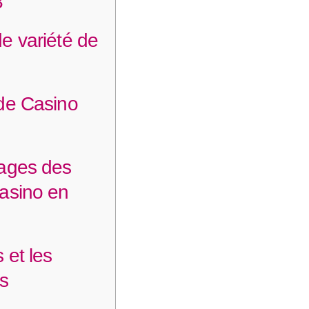
3
e variété de
de Casino
ages des
asino en
 et les
s