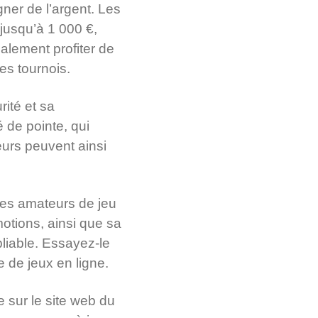
ner de l’argent. Les
usqu’à 1 000 €,
alement profiter de
es tournois.
ité et sa
 de pointe, qui
eurs peuvent ainsi
les amateurs de jeu
motions, ainsi que sa
bliable. Essayez-le
 de jeux en ligne.
 sur le site web du