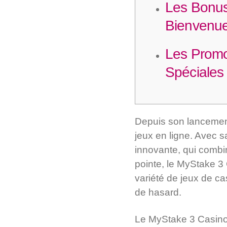
Les Bonu
Bienvenu
Les Promo
Spéciales
Depuis son lancemen
jeux en ligne. Avec s
innovante, qui combine
pointe, le MyStake 3
variété de jeux de cas
de hasard.
Le MyStake 3 Casino 