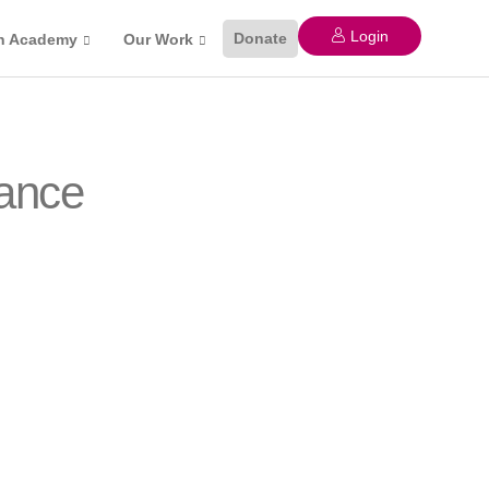
Login
Donate
n Academy
Our Work
rance