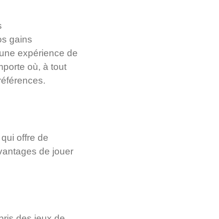
s
os gains
t une expérience de
porte où, à tout
références.
qui offre de
vantages de jouer
ris des jeux de