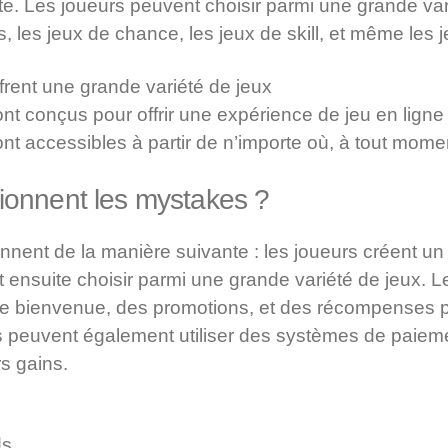
. Les joueurs peuvent choisir parmi une grande vari
, les jeux de chance, les jeux de skill, et même les j
rent une grande variété de jeux
t conçus pour offrir une expérience de jeu en ligne
t accessibles à partir de n’importe où, à tout mome
onnent les mystakes ?
nnent de la manière suivante : les joueurs créent u
 ensuite choisir parmi une grande variété de jeux. L
e bienvenue, des promotions, et des récompenses p
rs peuvent également utiliser des systèmes de paiem
rs gains.
ds