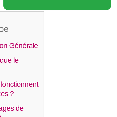
ое
ion Générale
que le
onctionnent
kes ?
ages de