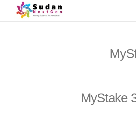
MySt
MyStake 3