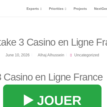
Experts
Priorities
Projects
NextGe
ake 3 Casino en Ligne F
June 10, 2026
Alhaj Alhussein
Uncategorized
 Casino en Ligne France
▶️ JOUER