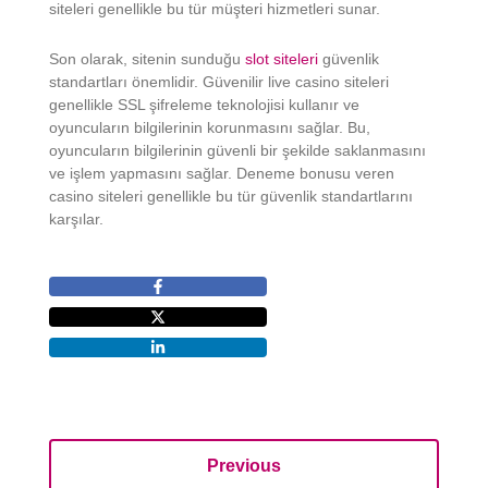
siteleri genellikle bu tür müşteri hizmetleri sunar.
Son olarak, sitenin sunduğu
slot siteleri
güvenlik
standartları önemlidir. Güvenilir live casino siteleri
genellikle SSL şifreleme teknolojisi kullanır ve
oyuncuların bilgilerinin korunmasını sağlar. Bu,
oyuncuların bilgilerinin güvenli bir şekilde saklanmasını
ve işlem yapmasını sağlar. Deneme bonusu veren
casino siteleri genellikle bu tür güvenlik standartlarını
karşılar.
Previous