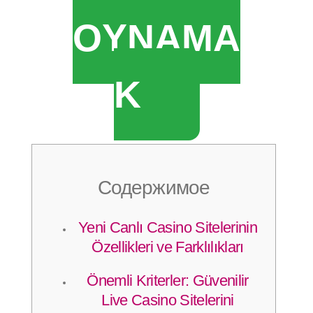
OYNAMA
K
Содержимое
Yeni Canlı Casino Sitelerinin
Özellikleri ve Farklılıkları
Önemli Kriterler: Güvenilir
Live Casino Sitelerini