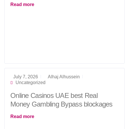
Read more
July 7, 2026
Alhaj Alhussein
Uncategorized
Online Casinos UAE best Real
Money Gambling Bypass blockages
Read more