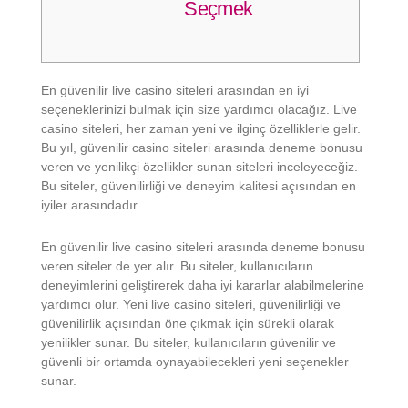
Seçmek
En güvenilir live casino siteleri arasından en iyi
seçeneklerinizi bulmak için size yardımcı olacağız. Live
casino siteleri, her zaman yeni ve ilginç özelliklerle gelir.
Bu yıl, güvenilir casino siteleri arasında deneme bonusu
veren ve yenilikçi özellikler sunan siteleri inceleyeceğiz.
Bu siteler, güvenilirliği ve deneyim kalitesi açısından en
iyiler arasındadır.
En güvenilir live casino siteleri arasında deneme bonusu
veren siteler de yer alır. Bu siteler, kullanıcıların
deneyimlerini geliştirerek daha iyi kararlar alabilmelerine
yardımcı olur. Yeni live casino siteleri, güvenilirliği ve
güvenilirlik açısından öne çıkmak için sürekli olarak
yenilikler sunar. Bu siteler, kullanıcıların güvenilir ve
güvenli bir ortamda oynayabilecekleri yeni seçenekler
sunar.