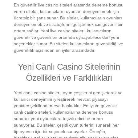
En güvenilir live casino siteleri arasında deneme bonusu
veren siteler, kullanıcıların oyunları deneyimlemek için
ücretsiz bir şans sunar. Bu siteler, kullanıcıların oyunları
deneyimlemek ve stratejilerini geliştirmek için güvenli bir
ortam sağlar. Yeni live casino siteleri, kullanıcıların
güvenilir ve güvenli bir ortamda oynayabilecekleri yeni
seçenekler sunar. Bu siteler, kullanıcıların güvenilirliği ve
güvenilirlik açısından en iyiler arasındadır.
Yeni Canlı Casino Sitelerinin
Özellikleri ve Farklılıkları
Yeni canlı casino siteleri, oyun çeşitlerini genişleterek ve
kullanıcı deneyimini iyileştirerek mevcut piyasayı
yeniden şekillendirmeye başladılar. En iyi ve güvenilir
canlı casino siteleri, kullanıcılarına deneme bonusu
sunarak yeni oyunculara teşvik edici bir ortam
sunuyorlar. Bu siteler, çeşitli oyun türlerini sunarak her
tip oyuncu için bir seçenek sunuyorlar. Örneğin,
blackjack, poker, slots ve roulette gibi popüler oyunlar,