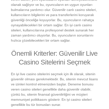
olanak sağlıyor ve bu, oyuncuların en uygun oyunları
bulmalarına yardımcı olur. Güvenilir canlı casino siteleri,
kullanıcıların bilgilerini ve para transferlerini koruyarak
güvenliği önceliğe koyuyorlar. Bu, oyuncuların rahatça
oynayabilecekleri bir ortam sağlar. En iyi canlı casino
siteleri, kullanıcılarına profesyonel destek sunarak her
zaman yardımcı oluyorlar. Bu, oyuncuların sorunlarını
hızlıca çözebilecekleri bir ortam sağlar.
Önemli Kriterler: Güvenilir Live
Casino Sitelerini Seçmek
En iyi live casino sitelerini seçmek için ilk olarak, sitenin
güvenilir olması gerekmektedir. Bu, sitenin mevcut lisans
ve izinleri kontrol etmenizden başlar. Deneme bonusu
veren casino siteleri genellikle daha güvenilir olabilir,
çünkü bu, sitenin finansal güvenilirliğini ve müşteri
memnuniyet politikasını gösterir. En iyi casino siteleri
genellikle bu tür bonusları sunar.