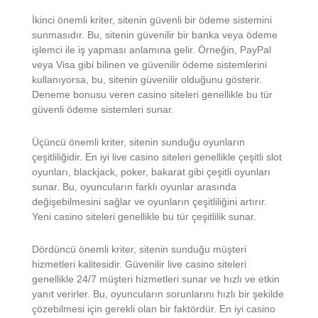
İkinci önemli kriter, sitenin güvenli bir ödeme sistemini
sunmasıdır. Bu, sitenin güvenilir bir banka veya ödeme
işlemci ile iş yapması anlamına gelir. Örneğin, PayPal
veya Visa gibi bilinen ve güvenilir ödeme sistemlerini
kullanıyorsa, bu, sitenin güvenilir olduğunu gösterir.
Deneme bonusu veren casino siteleri genellikle bu tür
güvenli ödeme sistemleri sunar.
Üçüncü önemli kriter, sitenin sunduğu oyunların
çeşitliliğidir. En iyi live casino siteleri genellikle çeşitli slot
oyunları, blackjack, poker, bakarat gibi çeşitli oyunları
sunar. Bu, oyuncuların farklı oyunlar arasında
değişebilmesini sağlar ve oyunların çeşitliliğini artırır.
Yeni casino siteleri genellikle bu tür çeşitlilik sunar.
Dördüncü önemli kriter, sitenin sunduğu müşteri
hizmetleri kalitesidir. Güvenilir live casino siteleri
genellikle 24/7 müşteri hizmetleri sunar ve hızlı ve etkin
yanıt verirler. Bu, oyuncuların sorunlarını hızlı bir şekilde
çözebilmesi için gerekli olan bir faktördür. En iyi casino