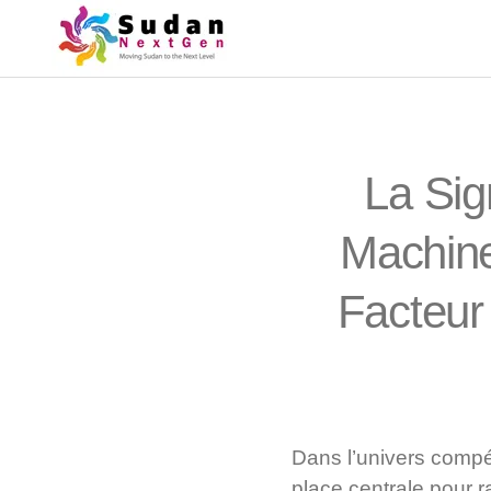
La Sig
Machine
Facteur 
Dans l’univers compét
place centrale pour r