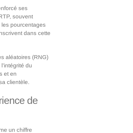
enforcé ses
e RTP, souvent
 les pourcentages
nscrivent dans cette
es aléatoires (RNG)
l’intégrité du
s et en
a clientèle.
rience de
e un chiffre