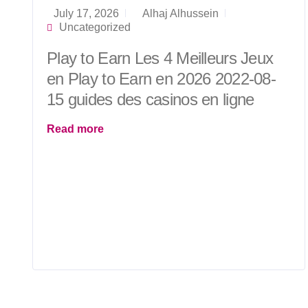
July 17, 2026
Alhaj Alhussein
Uncategorized
Play to Earn Les 4 Meilleurs Jeux
en Play to Earn en 2026 2022-08-
15 guides des casinos en ligne
Read more