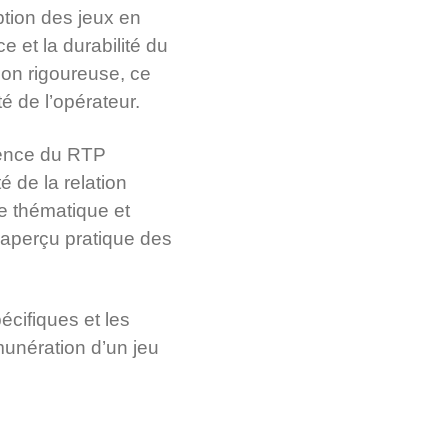
tion des jeux en
 et la durabilité du
ion rigoureuse, ce
té de l’opérateur.
arence du RTP
 de la relation
e thématique et
 aperçu pratique des
écifiques et les
munération d’un jeu