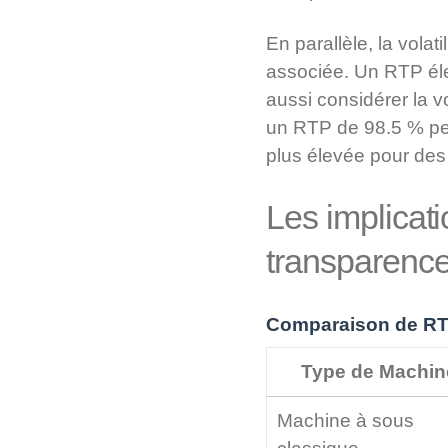
En parallèle, la volat
associée. Un RTP éle
aussi considérer la vo
un RTP de 98.5 % peut
plus élevée pour des
Les implicati
transparenc
Comparaison de RTP
Type de Machin
Machine à sous