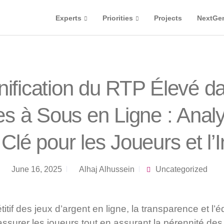
Experts
Priorities
Projects
NextGe
nification du RTP Élevé da
s à Sous en Ligne : Analy
Clé pour les Joueurs et l’I
June 16, 2025
Alhaj Alhussein
Uncategorized
itif des jeux d’argent en ligne, la transparence et l’
assurer les joueurs tout en assurant la pérennité de