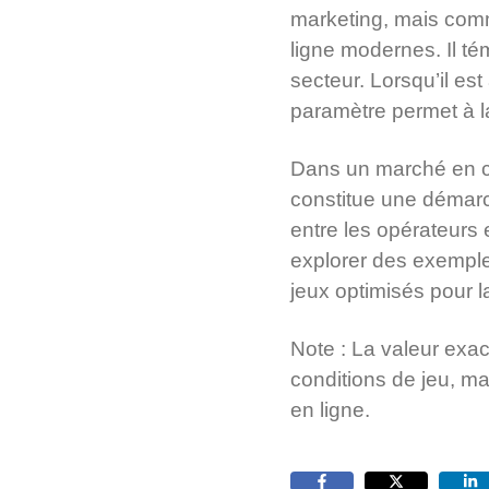
marketing, mais comm
ligne modernes. Il té
secteur. Lorsqu’il es
paramètre permet à la 
Dans un marché en co
constitue une démarch
entre les opérateurs
explorer des exemple
jeux optimisés pour 
Note : La valeur exac
conditions de jeu, ma
en ligne.