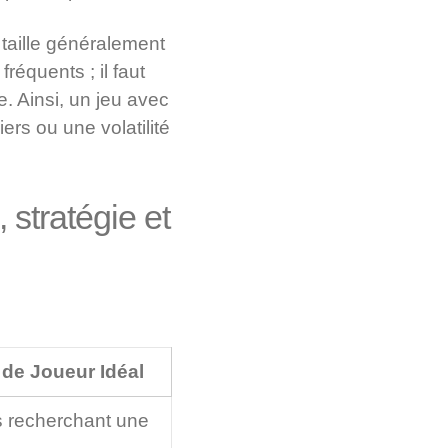
a taille généralement
équents ; il faut
e. Ainsi, un jeu avec
ers ou une volatilité
 stratégie et
l de Joueur Idéal
 recherchant une