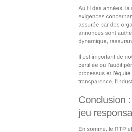
Au fil des années, la
exigences concernant 
assurée par des org
annoncés sont authen
dynamique, rassurant 
Il est important de 
certifiée ou l’audit p
processus et l’équité
transparence, l’indust
Conclusion :
jeu responsa
En somme, le RTP éle