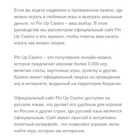
Если вы ищете надежное и проверенное казино, где
можно играть в любимые игры и выиграть реальные
деньги, то Pin Up Casino – ваш выбор. В этом
руководстве мы рассмотрим официальный сайт Pin
Up Casino и его зеркало, чтобы помочь вам начать
играть как можно скорее.
Pin Up Casino – это популярное онлайн-казино,
которое предлагает игрокам более 3 000 игр,
включая слоты, карточные игры, рулетку и другие.
Казино имеет официальный лиценз на проведение
игр в интернете, выданный на территории Кюрасао.
Официальный сайт Pin Up Casino доступен на
русском языке, что делает его удобным для игроков
из России и других стран, где русский язык является
официальным. Сайт имеет простой и интуитивно
понятный интерфейс, что позволяет игрокам легко
найти игру, которая им интересна.