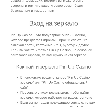
вашей информации, поэтому вы можете быть
уверены в том, что ваше игровое время будет
безопасным и комфортным.
Вход на зеркало
Pin Up Casino – это популярное онлайн-казино,
которое предлагает игрокам широкий спектр игр,
включая слоты, карточные игры, рулетку и другие.
Если вы хотите играть в Pin Up Casino, но основной
сайт заблокирован, то вам нужно найти зеркало.
Как найти зеркало Pin Up Casino
В поисковике введите запрос “Pin Up Casino
зеркало” или “Pin Up Casino официальный
сайт”
Проверьте список результатов, чтобы найти
зеркало, которое работает на вашем регионе
Если вы не нашли подходящее зеркало, то вам