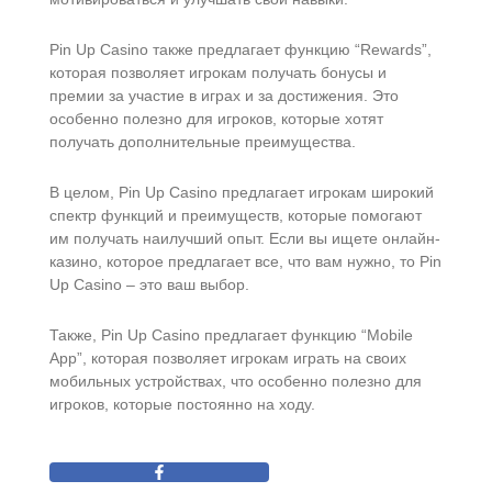
Pin Up Casino также предлагает функцию “Rewards”,
которая позволяет игрокам получать бонусы и
премии за участие в играх и за достижения. Это
особенно полезно для игроков, которые хотят
получать дополнительные преимущества.
В целом, Pin Up Casino предлагает игрокам широкий
спектр функций и преимуществ, которые помогают
им получать наилучший опыт. Если вы ищете онлайн-
казино, которое предлагает все, что вам нужно, то Pin
Up Casino – это ваш выбор.
Также, Pin Up Casino предлагает функцию “Mobile
App”, которая позволяет игрокам играть на своих
мобильных устройствах, что особенно полезно для
игроков, которые постоянно на ходу.