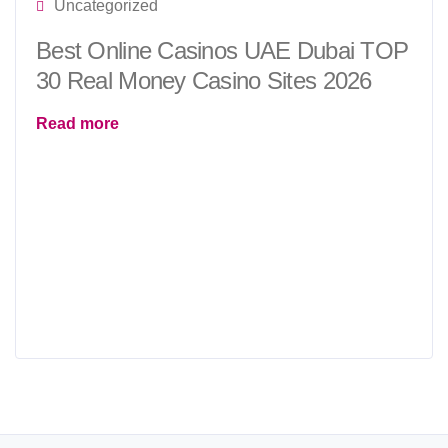
Uncategorized
Best Online Casinos UAE Dubai TOP
30 Real Money Casino Sites 2026
Read more