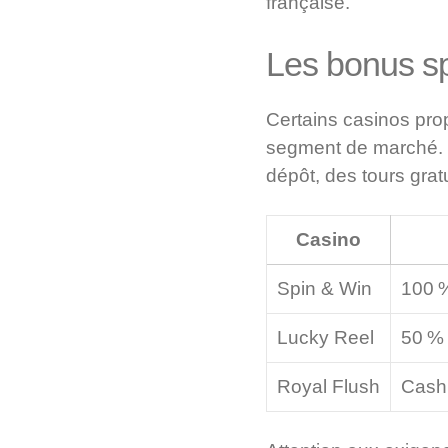
française.
Les bonus sp
Certains casinos prop
segment de marché. 
dépôt, des tours grat
Casino
Spin & Win
100 %
Lucky Reel
50 % 
Royal Flush
Cashb