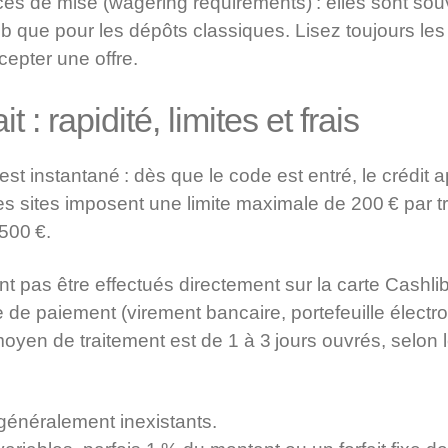
ces de mise (wagering requirements) : elles sont sou
b que pour les dépôts classiques. Lisez toujours les
epter une offre.
t : rapidité, limites et frais
st instantané : dès que le code est entré, le crédit a
es sites imposent une limite maximale de 200 € par t
 500 €.
nt pas être effectués directement sur la carte Cashl
 de paiement (virement bancaire, portefeuille électro
oyen de traitement est de 1 à 3 jours ouvrés, selon l
 généralement inexistants.