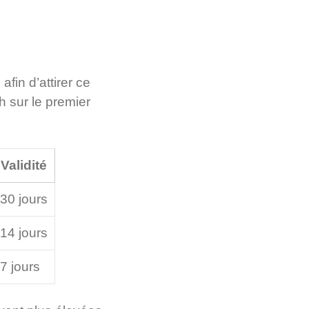
fin d’attirer ce
 sur le premier
Validité
30 jours
14 jours
7 jours