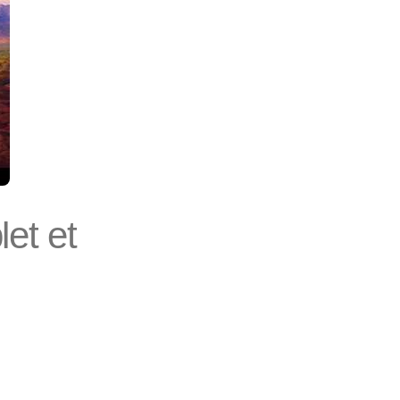
let et