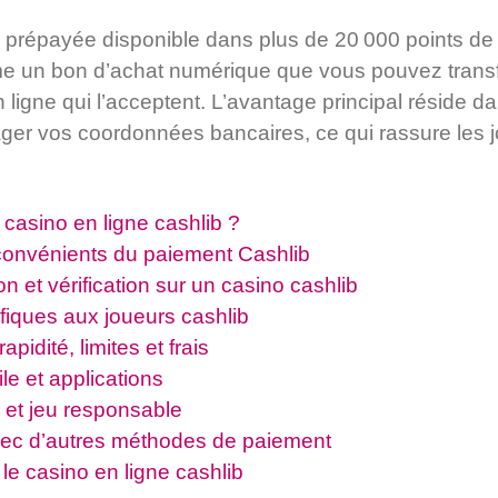
e prépayée disponible dans plus de 20 000 points de
e un bon d’achat numérique que vous pouvez transf
 ligne qui l’acceptent. L’avantage principal réside da
ager vos coordonnées bancaires, ce qui rassure les 
 casino en ligne cashlib ?
convénients du paiement Cashlib
on et vérification sur un casino cashlib
fiques aux joueurs cashlib
rapidité, limites et frais
e et applications
e et jeu responsable
ec d’autres méthodes de paiement
le casino en ligne cashlib