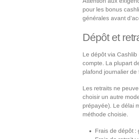
Attention aux exigen
pour les bonus cashli
générales avant d’acc
Dépôt et retrai
Le dépôt via Cashlib e
compte. La plupart d
plafond journalier de
Les retraits ne peuve
choisir un autre mode
prépayée). Le délai m
méthode choisie.
Frais de dépôt :