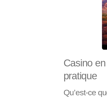
Casino en 
pratique
Qu’est‑ce que