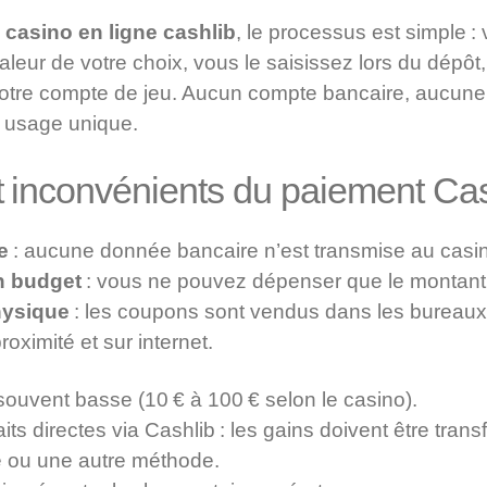
s
casino en ligne cashlib
, le processus est simple 
leur de votre choix, vous le saisissez lors du dépôt, 
otre compte de jeu. Aucun compte bancaire, aucune c
 usage unique.
 inconvénients du paiement Cas
e
: aucune donnée bancaire n’est transmise au casi
n budget
: vous ne pouvez dépenser que le montant
hysique
: les coupons sont vendus dans les bureaux 
ximité et sur internet.
souvent basse (10 € à 100 € selon le casino).
ts directes via Cashlib : les gains doivent être trans
 ou une autre méthode.