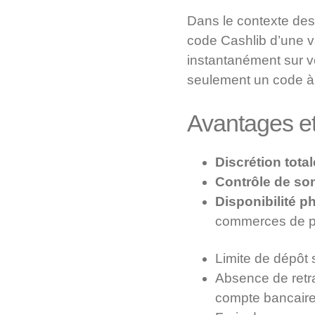
Dans le contexte de
code Cashlib d’une va
instantanément sur v
seulement un code à
Avantages et
Discrétion total
Contrôle de so
Disponibilité p
commerces de pro
Limite de dépôt 
Absence de retrai
compte bancaire