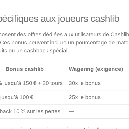
écifiques aux joueurs cashlib
osent des offres dédiées aux utilisateurs de Cashlib a
Ces bonus peuvent inclure un pourcentage de match
uits ou un cashback spécial.
Bonus cashlib
Wagering (exigence)
 jusqu’à 150 € + 20 tours
30x le bonus
jusqu’à 100 €
25x le bonus
ack 10 % sur les pertes
—