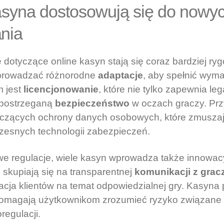
asyna dostosowują się do nowych
nia
 dotyczące online kasyn stają się coraz bardziej ry
prowadzać różnorodne
adaptacje
, aby spełnić wym
 jest
licencjonowanie
, które nie tylko zapewnia leg
 postrzeganą
bezpieczeństwo
w oczach graczy. Pr
czących ochrony danych osobowych, które zmusza
zesnych technologii zabezpieczeń.
e regulacje, wiele kasyn wprowadza także innowa
e skupiają się na transparentnej
komunikacji z grac
acja klientów na temat odpowiedzialnej gry. Kasyn
 pomagają użytkownikom zrozumieć ryzyko związane
egulacji.