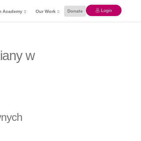
Login
Donate
n Academy
Our Work
miany w
wnych