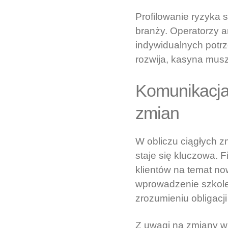
Profilowanie ryzyka 
branży. Operatorzy a
indywidualnych potrz
rozwija, kasyna musz
Komunikacja 
zmian
W obliczu ciągłych z
staje się kluczowa.
klientów na temat n
wprowadzenie szkole
zrozumieniu obligacj
Z uwagi na zmiany w 