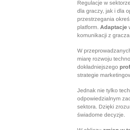
Regulacje w sektorz
dla graczy, jak i dl
przestrzegania okreś
platform.
Adaptacje
w
komunikacji z gracza
W przeprowadzanych
miarę rozwoju techno
dokładniejszego
pro
strategie marketingo
Jednak nie tylko tec
odpowiedzialnym zac
sektora. Dzięki zroz
świadome decyzje.