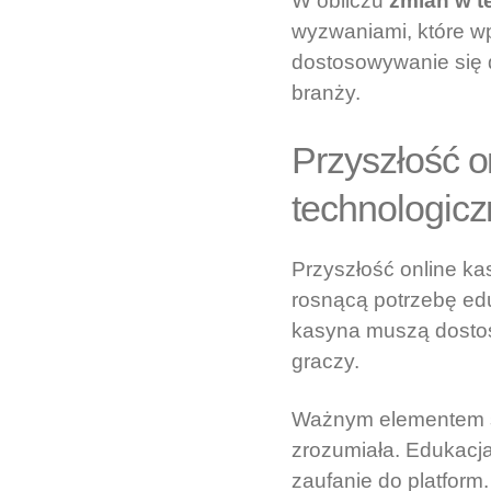
W obliczu
zmian w t
wyzwaniami, które wp
dostosowywanie się d
branży.
Przyszłość o
technologic
Przyszłość online ka
rosnącą potrzebę eduk
kasyna muszą dostos
graczy.
Ważnym elementem s
zrozumiała. Edukacja
zaufanie do platform