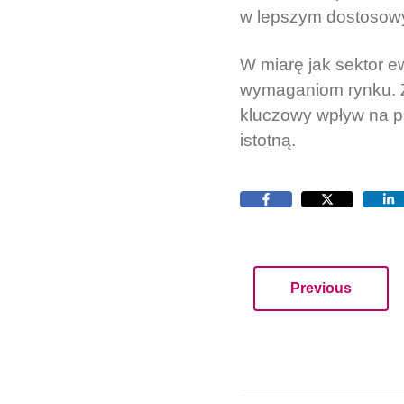
w lepszym dostosowy
W miarę jak sektor e
wymaganiom rynku. Z
kluczowy wpływ na pr
istotną.
Previous