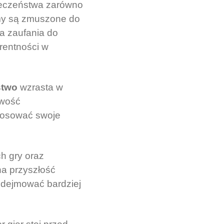
ieczeństwa zarówno
irmy są zmuszone do
a zaufania do
rentności w
stwo
wzrasta w
iwość
stosować swoje
h gry oraz
a przyszłość
podejmować bardziej