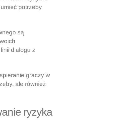
zumieć potrzeby
awnego są
swoich
inii dialogu z
spieranie graczy w
zeby, ale również
wanie ryzyka