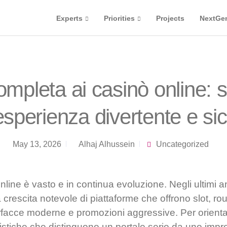
Experts
Priorities
Projects
NextGe
mpleta ai casinò online: s
esperienza divertente e si
May 13, 2026
Alhaj Alhussein
Uncategorized
line è vasto e in continua evoluzione. Negli ultimi anni
crescita notevole di piattaforme che offrono slot, roul
terfacce moderne e promozioni aggressive. Per orient
istiche che distinguono un portale serio da uno impr