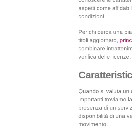
aspetti come affidabi
condizioni.
Per chi cerca una pia
titoli aggiornato,
prin
combinare intrattenim
verifica delle licenze,
Caratteristi
Quando si valuta un c
importanti troviamo la
presenza di un servizi
disponibilità di una v
movimento.