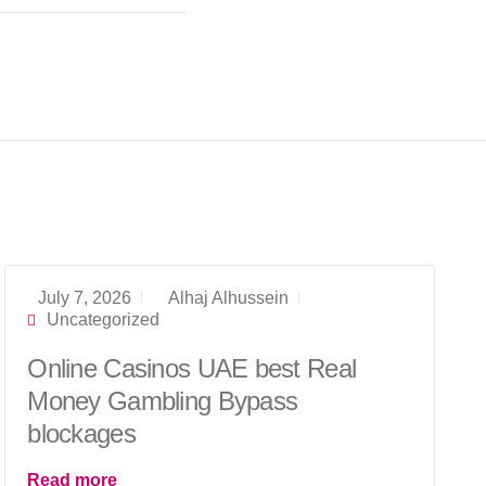
July 7, 2026
Alhaj Alhussein
Uncategorized
Online Casinos UAE best Real
Money Gambling Bypass
blockages
Read more