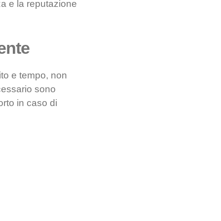
za e la reputazione
ente
osito e tempo, non
ecessario sono
rto in caso di