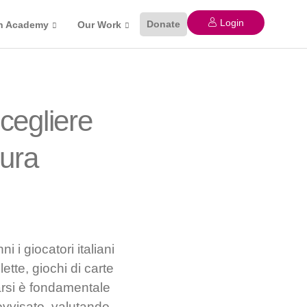
Login
Donate
n Academy
Our Work
cegliere
cura
 i giocatori italiani
ette, giochi di carte
arsi è fondamentale
ovvisato, valutando