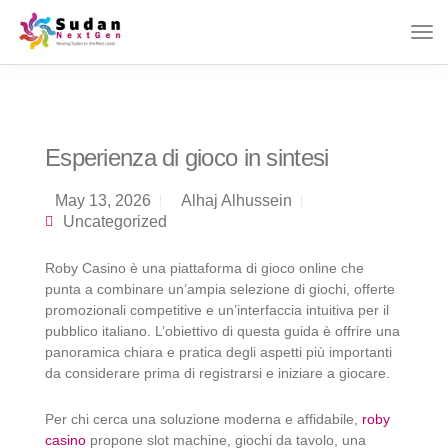
Esperienza di gioco in sintesi
May 13, 2026
Alhaj Alhussein
Uncategorized
Roby Casino è una piattaforma di gioco online che
punta a combinare un’ampia selezione di giochi, offerte
promozionali competitive e un’interfaccia intuitiva per il
pubblico italiano. L’obiettivo di questa guida è offrire una
panoramica chiara e pratica degli aspetti più importanti
da considerare prima di registrarsi e iniziare a giocare.
Per chi cerca una soluzione moderna e affidabile,
roby
casino
propone slot machine, giochi da tavolo, una