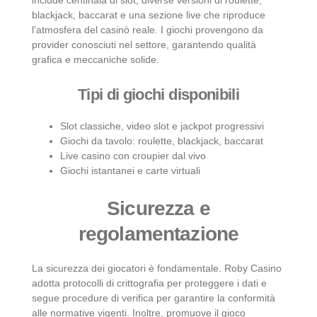
include centinaia di slot, diverse versioni di roulette,
blackjack, baccarat e una sezione live che riproduce
l’atmosfera del casinò reale. I giochi provengono da
provider conosciuti nel settore, garantendo qualità
grafica e meccaniche solide.
Tipi di giochi disponibili
Slot classiche, video slot e jackpot progressivi
Giochi da tavolo: roulette, blackjack, baccarat
Live casino con croupier dal vivo
Giochi istantanei e carte virtuali
Sicurezza e
regolamentazione
La sicurezza dei giocatori è fondamentale. Roby Casino
adotta protocolli di crittografia per proteggere i dati e
segue procedure di verifica per garantire la conformità
alle normative vigenti. Inoltre, promuove il gioco