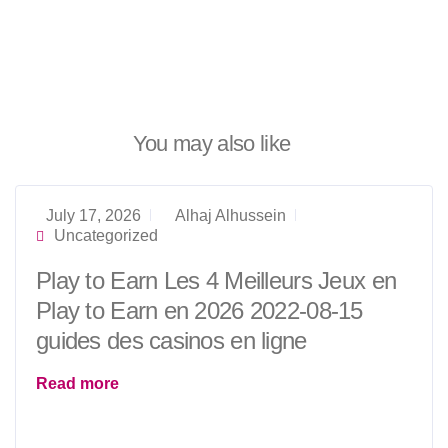
You may also like
July 17, 2026
Alhaj Alhussein
Uncategorized
Play to Earn Les 4 Meilleurs Jeux en
Play to Earn en 2026 2022-08-15
guides des casinos en ligne
Read more