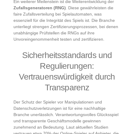
Ein weiterer Meilenstein ist die Weiterentwicklung der
Zufallsgeneratoren (RNG)
. Diese gewährleisten die
faire Zufallsverteilung bei Spielautomaten, was
essenziell für die Integrität des Spiels ist. Die Branche
unterliegt strengen Zertifizierungsprozessen, bei denen
unabhängige Prüfstellen die RNGs auf ihre
Unvoreingenommenheit testen und zertifizieren.
Sicherheitsstandards und
Regulierungen:
Vertrauenswürdigkeit durch
Transparenz
Der Schutz der Spieler vor Manipulationen und
Datenschutzverletzungen ist für eine nachhaltige
Branche unerlässlich. Verantwortungsvolles Glücksspiel
und transparente Geschäftsmodelle gewinnen
zunehmend an Bedeutung. Laut aktuellen Studien
vertrauen etwa 70% der Online-Spieler auf Anbieter, die