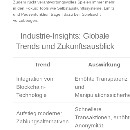
Zudem rückt verantwortungsvolles Spielen immer mehr
in den Fokus: Tools wie Selbstauskunftssysteme, Limits
und Pausenfunktion tragen dazu bei, Spielsucht
vorzubeugen.
Industrie-Insights: Globale
Trends und Zukunftsausblick
Trend
Auswirkung
Integration von
Erhöhte Transparenz
Blockchain-
und
Technologie
Manipulationssicherhe
Schnellere
Aufstieg moderner
Transaktionen, erhöht
Zahlungsalternativen
Anonymität