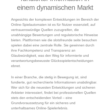
einem dynamischen Markt
Angesichts der komplexen Entwicklungen im Bereich der
Online-Spielautomaten ist es für Nutzer essenziell, auf
vertrauenswürdige Quellen zuzugreifen, die
unabhängige Bewertungen und regulatorische Hinweise
bieten. Plattformen wie die slotsfreunde seite besuchen
spielen dabei eine zentrale Rolle. Sie gewinnen durch
ihre Fachkompetenz und Transparenz an
Glaubwürdigkeit, was den Weg für informierte und
verantwortungsbewusste Glücksspielentscheidungen
ebnet.
In einer Branche, die stetig in Bewegung ist, sind
fundierte, gut recherchierte Informationen unabdingbar.
Wer sich für die neuesten Entwicklungen und sicheren
Anbieter interessiert, findet bei professionellen Quellen
stets den entscheidenden Vorteil – eine
Grundvoraussetzung für ein sicheres und
unterhaltsames Online-Spielerlebnis.