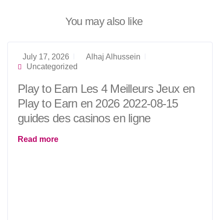
You may also like
July 17, 2026
Alhaj Alhussein
Uncategorized
Play to Earn Les 4 Meilleurs Jeux en
Play to Earn en 2026 2022-08-15
guides des casinos en ligne
Read more