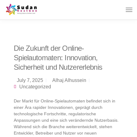
Die Zukunft der Online-
Spielautomaten: Innovation,
Sicherheit und Nutzererlebnis
July 7, 2025
Alhaj Alhussein
Uncategorized
Der Markt für Online-Spielautomaten befindet sich in
einer Ära rapider Innovationen, geprägt durch
technologische Fortschritte, regulatorische
Anpassungen und eine sich verändernde Nutzerbasis.
Während sich die Branche weiterentwickelt, stehen
Entwickler, Betreiber und Nutzer vor neuen