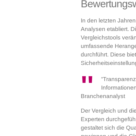
Bewertungs
In den letzten Jahre
Analysen etabliert. 
Vergleichstools verän
umfassende Herangeh
durchführt. Diese bie
Sicherheitseinstellu
“Transparenz 
Informationen
Branchenanalyst
Der Vergleich und d
Experten durchgeführ
gestaltet sich die Qu