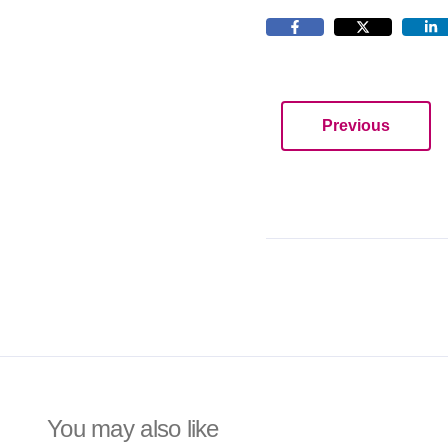
Previous
You may also like