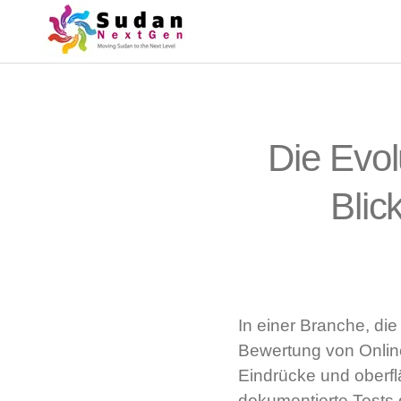
Die Evol
Blic
In einer Branche, die
Bewertung von Onlin
Eindrücke und oberfl
dokumentierte Tests 