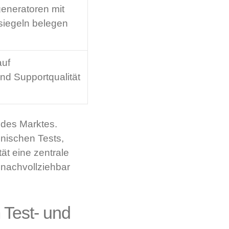
generatoren mit
siegeln belegen
auf
nd Supportqualität
 des Marktes.
hnischen Tests,
ät eine zentrale
 nachvollziehbar
m Test- und