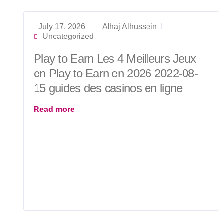
July 17, 2026
Alhaj Alhussein
Uncategorized
Play to Earn Les 4 Meilleurs Jeux
en Play to Earn en 2026 2022-08-
15 guides des casinos en ligne
Read more