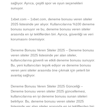
sağlıyor. Ayrıca, çeşitli spor ve oyun seçenekleri
sunuyor.
1xbet.com – 1xbet.com, deneme bonusu veren siteler
2025 listesinde yer alıyor. Kullanıcılarına %100 deneme
bonusu sunuyor ve bu, deneme bonusu veren siteler
arasında en iyi tekliflerden biri. Ayrıca, güvenliği ve veri
korumasını önemsiyor.
Deneme Bonusu Veren Siteler 2025 – Deneme bonusu
veren siteler 2025 listesinde yer alan siteler,
kullanıcılarına güvenli ve etkili deneme bonusu sunuyor.
Bu, yeni kullanıcıları teşvik ediyor ve deneme bonusu
veren yeni siteler arasında öne çıkmak için yeterli bir
avantaj sağlıyor.
Deneme Bonusu Veren Siteler 2025 Günceliği –
Deneme bonusu veren siteler 2025 güncellemesi,
kullanıcılarına en iyi deneme bonusu sunan siteleri
belirliyor. Bu, deneme bonusu veren siteler 2025
listesinde yer alan siteler arasında en iyi tekliflerden biri.