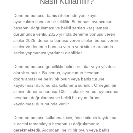
Nasıl Kullanılır?
Deneme bonusu, bahis sitelerinde yeni kayıtlı
oyunculara sunulan bir tekliftir. Bu bonus, oyuncunun
hesabını doğrulaması ve belirli şartları karşılaması
durumunda verilir. 2025 yılında deneme bonusu veren
siteler 2025, deneme bonusu veren siteler, bonus veren
siteler ve deneme bonusu veren yeni siteler arasında
seçim yapmanıza yardımcı olabilirler.
Deneme bonusu genellikle belirli bir tutar veya yüzdesi
olarak sunulur. Bu bonus, oyuncunun hesabını
doğrulaması ve belirli bir oyun veya bahis türüne
kaydolması durumunda kullanıma sunulur. Örneğin, bir
sitenin deneme bonusu 100 TL olabilir ve bu, oyuncunun
hesabını doğrulaması ve belirli bir oyun türüne
kaydolması durumunda verilir.
Deneme bonusu kullanmak için, önce sitenin kaydolma
sürecini tamamlayıp hesabınızı doğrulamanız
gerekmektedir. Ardından, belirli bir oyun veya bahis