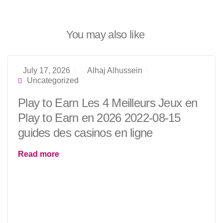
You may also like
July 17, 2026
Alhaj Alhussein
Uncategorized
Play to Earn Les 4 Meilleurs Jeux en
Play to Earn en 2026 2022-08-15
guides des casinos en ligne
Read more