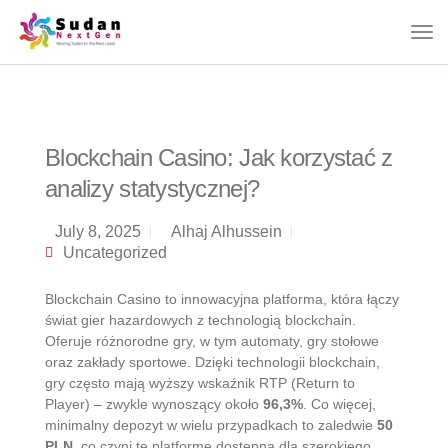
Blockchain Casino: Jak korzystać z
analizy statystycznej?
July 8, 2025
Alhaj Alhussein
Uncategorized
Blockchain Casino to innowacyjna platforma, która łączy
świat gier hazardowych z technologią blockchain.
Oferuje różnorodne gry, w tym automaty, gry stołowe
oraz zakłady sportowe. Dzięki technologii blockchain,
gry często mają wyższy wskaźnik RTP (Return to
Player) – zwykle wynoszący około
96,3%
. Co więcej,
minimalny depozyt w wielu przypadkach to zaledwie
50
PLN
, co czyni tę platformę dostępną dla szerokiego