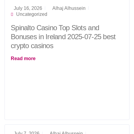
July 16, 2026
Alhaj Alhussein
Uncategorized
Spinalto Casino Top Slots and
Bonuses in Ireland 2025-07-25 best
crypto casinos
Read more
July 7, 2026
Alhaj Alhussein