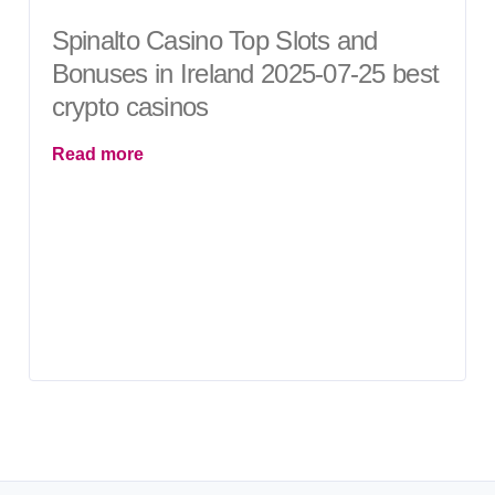
Spinalto Casino Top Slots and
Bonuses in Ireland 2025-07-25 best
crypto casinos
Read more