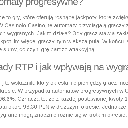
omaty progresywne?
 to gry, które oferują rosnące jackpoty, które zwięk
 Casinolo Casino, te automaty przyciągają graczy 
ich wygranych. Jak to działa? Gdy gracz stawia zakła
ckpot. Im więcej graczy, tym większa pula. W końcu 
 sumy, co czyni grę bardzo atrakcyjną.
ady RTP i jak wpływają na wyg
) to wskaźnik, który określa, ile pieniędzy gracz m
kresie. W przypadku automatów progresywnych w C
96.3%
. Oznacza to, że z każdej postawionej kwoty 
tu około 96.30 PLN w dłuższym okresie. Jednakże,
ygrane mogą znacznie różnić się w krótkim okresie.