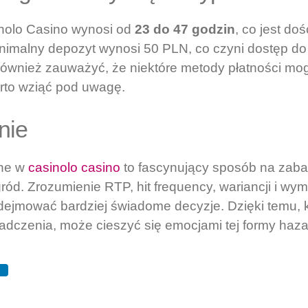
nolo Casino wynosi od
23 do 47 godzin
, co jest d
nimalny depozyt wynosi 50 PLN, co czyni dostęp do 
również zauważyć, że niektóre metody płatności mo
rto wziąć pod uwagę.
nie
wne w
casinolo casino
to fascynujący sposób na zaba
ód. Zrozumienie RTP, hit frequency, wariancji i wy
jmować bardziej świadome decyzje. Dzięki temu, 
adczenia, może cieszyć się emocjami tej formy haza