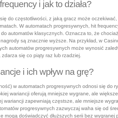
 frequency i jak to działa?
 się do częstotliwości, z jaką gracz może oczekiwać
omatach. W automatach progresywnych, hit frequenc
 do automatów klasycznych. Oznacza to, że chocia
 nagrody są znacznie wyższe. Na przykład, w Casino
órych automatów progresywnych może wynosić zaled
darza się co piąty raz lub rzadziej.
iancje i ich wpływ na grę?
nność) w automatach progresywnych odnosi się do r
kiej wariancji oferują mniejsze wygrane, ale większ
ej wariancji zapewniają częstsze, ale mniejsze wygr
utomatów progresywnych zazwyczaj waha się od śred
e mogą doświadczyć dłuższych serii bez wygranej p