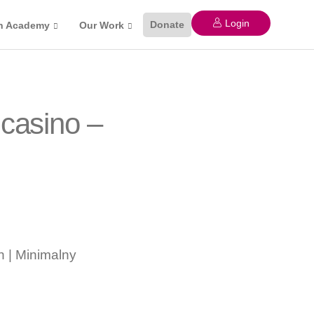
Login
Donate
n Academy
Our Work
casino –
 | Minimalny