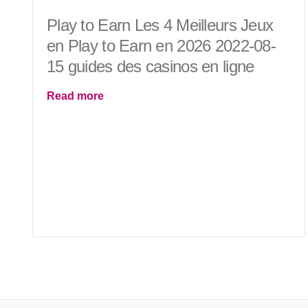
Play to Earn Les 4 Meilleurs Jeux
en Play to Earn en 2026 2022-08-
15 guides des casinos en ligne
Read more