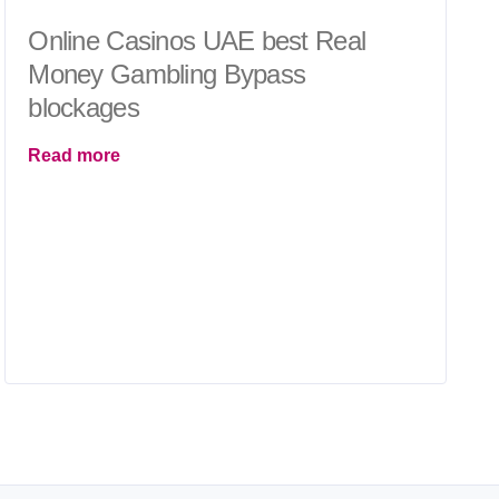
Online Casinos UAE best Real
Money Gambling Bypass
blockages
Read more