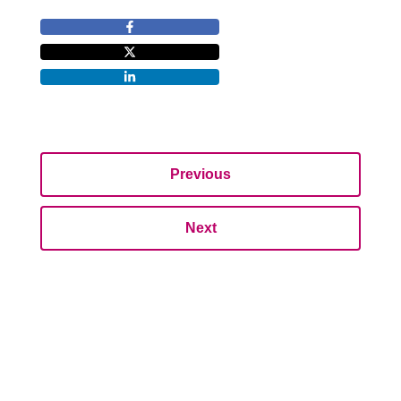
Previous
Next