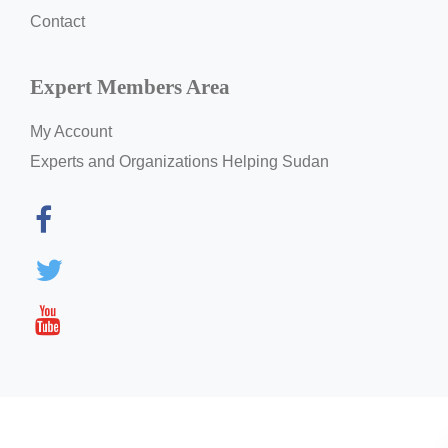
Contact
Expert Members Area
My Account
Experts and Organizations Helping Sudan