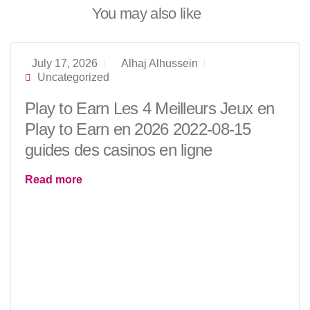
You may also like
July 17, 2026
Alhaj Alhussein
Uncategorized
Play to Earn Les 4 Meilleurs Jeux en
Play to Earn en 2026 2022-08-15
guides des casinos en ligne
Read more