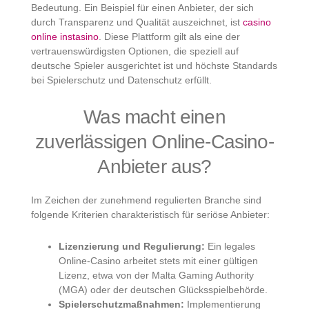
Bedeutung. Ein Beispiel für einen Anbieter, der sich
durch Transparenz und Qualität auszeichnet, ist
casino
online instasino
. Diese Plattform gilt als eine der
vertrauenswürdigsten Optionen, die speziell auf
deutsche Spieler ausgerichtet ist und höchste Standards
bei Spielerschutz und Datenschutz erfüllt.
Was macht einen
zuverlässigen Online-Casino-
Anbieter aus?
Im Zeichen der zunehmend regulierten Branche sind
folgende Kriterien charakteristisch für seriöse Anbieter:
Lizenzierung und Regulierung:
Ein legales
Online-Casino arbeitet stets mit einer gültigen
Lizenz, etwa von der Malta Gaming Authority
(MGA) oder der deutschen Glücksspielbehörde.
Spielerschutzmaßnahmen:
Implementierung