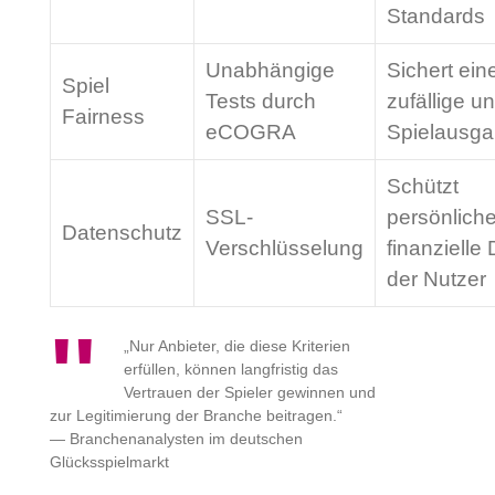
Standards
Unabhängige
Sichert ein
Spiel
Tests durch
zufällige un
Fairness
eCOGRA
Spielausg
Schützt
SSL-
persönlich
Datenschutz
Verschlüsselung
finanzielle
der Nutzer
„Nur Anbieter, die diese Kriterien
erfüllen, können langfristig das
Vertrauen der Spieler gewinnen und
zur Legitimierung der Branche beitragen.“
— Branchenanalysten im deutschen
Glücksspielmarkt