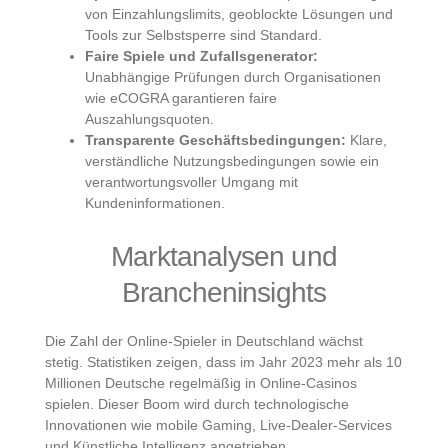
von Einzahlungslimits, geoblockte Lösungen und
Tools zur Selbstsperre sind Standard.
Faire Spiele und Zufallsgenerator:
Unabhängige Prüfungen durch Organisationen
wie eCOGRA garantieren faire
Auszahlungsquoten.
Transparente Geschäftsbedingungen:
Klare,
verständliche Nutzungsbedingungen sowie ein
verantwortungsvoller Umgang mit
Kundeninformationen.
Marktanalysen und
Brancheninsights
Die Zahl der Online-Spieler in Deutschland wächst
stetig. Statistiken zeigen, dass im Jahr 2023 mehr als 10
Millionen Deutsche regelmäßig in Online-Casinos
spielen. Dieser Boom wird durch technologische
Innovationen wie mobile Gaming, Live-Dealer-Services
und Künstliche Intelligenz angetrieben.