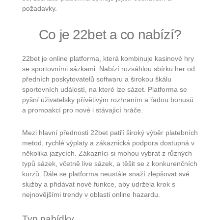
požadavky.
Co je 22bet a co nabízí?
22bet je online platforma, která kombinuje kasinové hry
se sportovními sázkami. Nabízí rozsáhlou sbírku her od
předních poskytovatelů softwaru a širokou škálu
sportovních událostí, na které lze sázet. Platforma se
pyšní uživatelsky přívětivým rozhraním a řadou bonusů
a promoakcí pro nové i stávající hráče.
Mezi hlavní přednosti 22bet patří široký výběr platebních
metod, rychlé výplaty a zákaznická podpora dostupná v
několika jazycích. Zákazníci si mohou vybrat z různých
typů sázek, včetně live sázek, a těšit se z konkurenčních
kurzů. Dále se platforma neustále snaží zlepšovat své
služby a přidávat nové funkce, aby udržela krok s
nejnovějšími trendy v oblasti online hazardu.
Typ nabídky