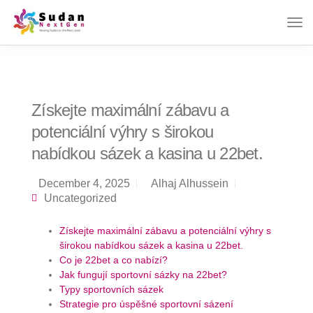
Získejte maximální zábavu a
potenciální výhry s širokou
nabídkou sázek a kasina u 22bet.
December 4, 2025
Alhaj Alhussein
Uncategorized
Získejte maximální zábavu a potenciální výhry s
širokou nabídkou sázek a kasina u 22bet.
Co je 22bet a co nabízí?
Jak fungují sportovní sázky na 22bet?
Typy sportovních sázek
Strategie pro úspěšné sportovní sázení