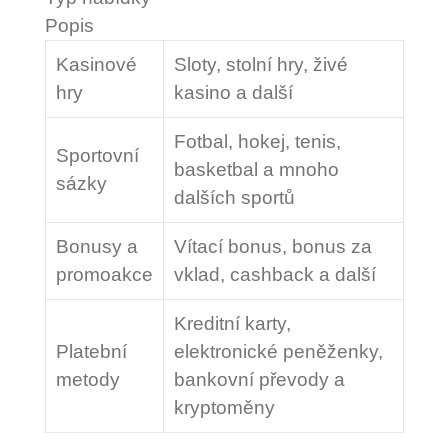
Popis
Kasinové
Sloty, stolní hry, živé
hry
kasino a další
Fotbal, hokej, tenis,
Sportovní
basketbal a mnoho
sázky
dalších sportů
Bonusy a
Vítací bonus, bonus za
promoakce
vklad, cashback a další
Kreditní karty,
Platební
elektronické peněženky,
metody
bankovní převody a
kryptoměny