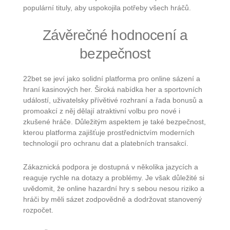
populární tituly, aby uspokojila potřeby všech hráčů.
Závěrečné hodnocení a
bezpečnost
22bet se jeví jako solidní platforma pro online sázení a
hraní kasinových her. Široká nabídka her a sportovních
událostí, uživatelsky přívětivé rozhraní a řada bonusů a
promoakcí z něj dělají atraktivní volbu pro nové i
zkušené hráče. Důležitým aspektem je také bezpečnost,
kterou platforma zajišťuje prostřednictvím moderních
technologií pro ochranu dat a platebních transakcí.
Zákaznická podpora je dostupná v několika jazycích a
reaguje rychle na dotazy a problémy. Je však důležité si
uvědomit, že online hazardní hry s sebou nesou riziko a
hráči by měli sázet zodpovědně a dodržovat stanovený
rozpočet.