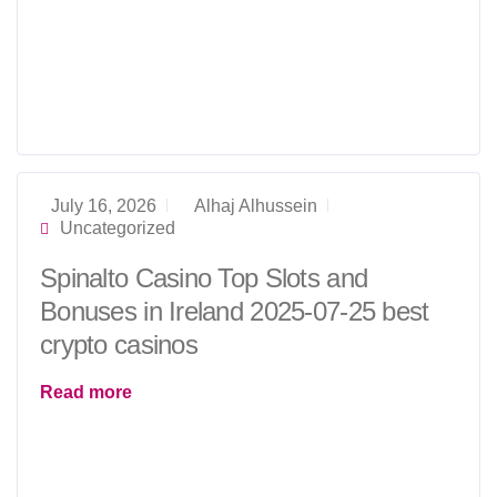
July 16, 2026
Alhaj Alhussein
Uncategorized
Spinalto Casino Top Slots and
Bonuses in Ireland 2025-07-25 best
crypto casinos
Read more