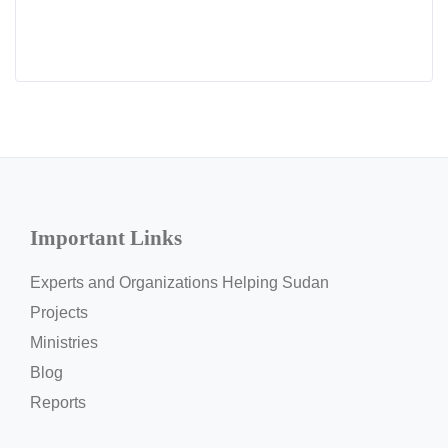
Important Links
Experts and Organizations Helping Sudan
Projects
Ministries
Blog
Reports