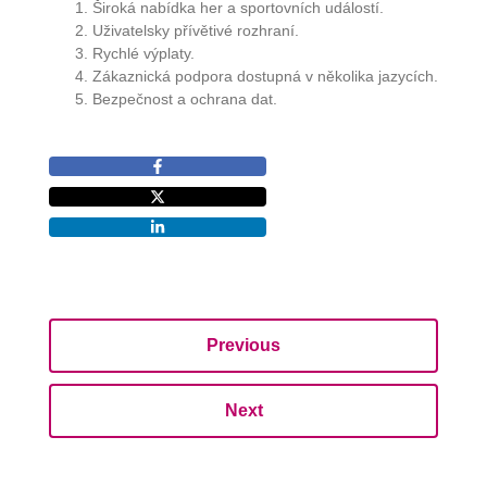
Široká nabídka her a sportovních událostí.
Uživatelsky přívětivé rozhraní.
Rychlé výplaty.
Zákaznická podpora dostupná v několika jazycích.
Bezpečnost a ochrana dat.
Previous
Next