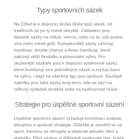
Typy sportovních sázek
Na 22bet je k dispozici široká škála typů sázek, od
tradičních až po ty méně obvyklé. Základem jsou
klasické sázky na vítěze, remízu nebo na to, zda padne
více nebo méně gólů. Komplexnější sázky zahrnují
handicap, double chance a Asian handicap, které
nabízejí větší flexibilitu a potenciální výhry. Pro
zkušenější sázkaře jsou k dispozici systémové sázky,
které kombinují více jednotlivých sázek a zvyšují šanci
na výhru, i když ne všechny tipy jsou správné. Součástí
nabídky jsou také sázky long-term, kde se sází na
celkový výsledek soutěže nebo na budoucnost hráče.
Strategie pro úspěšné sportovní sázení
Úspěšné sportovní sázení vyžaduje kombinaci znalostí,
disciplíny a správné strategie. Důležité je zaměřit se na
sport, kterému se věnujete a sledovat aktuální dění a
statistiky. Před sázkou si důkladně analyzujte tým, hráče