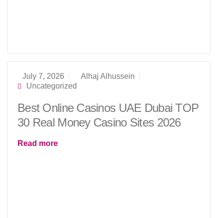
July 7, 2026
Alhaj Alhussein
Uncategorized
Best Online Casinos UAE Dubai TOP
30 Real Money Casino Sites 2026
Read more