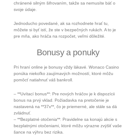
chránené silným šifrovaním, takže sa nemusíte báť o
svoje údaje.
Jednoducho povedané, ak sa rozhodnete hrať tu,
môžete si byť istí, že ste v bezpečných rukách. A to je
pre mňa, ako hráča na rozpočet, veľmi dôležité.
Bonusy a ponuky
Pri hraní online je bonusy vždy lákavé. Wonaco Casino
ponúka niekoľko zaujímavých možností, ktoré môžu
pomôcť natiahnuť váš bankroll.
– **Uvítací bonus**: Pre nových hráčov je k dispozícii
bonus na prvý vklad. Požiadavka na pretočenie je
nastavená na **37x**, čo je priemerné, ale stále sa dá
zvládnuť.
– **Bezplatné otočenia**: Pravidelne sa konajú akcie s
bezplatnými otočeniami, ktoré môžu výrazne zvýšiť vaše
šance na výhru bez rizika.