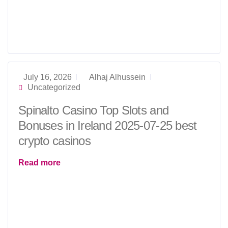
July 16, 2026
Alhaj Alhussein
Uncategorized
Spinalto Casino Top Slots and
Bonuses in Ireland 2025-07-25 best
crypto casinos
Read more