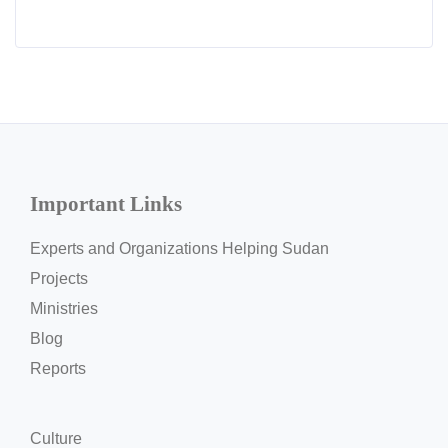
Important Links
Experts and Organizations Helping Sudan
Projects
Ministries
Blog
Reports
Culture