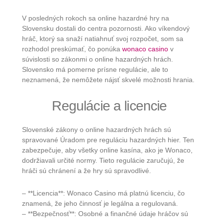
V posledných rokoch sa online hazardné hry na
Slovensku dostali do centra pozornosti. Ako víkendový
hráč, ktorý sa snaží natiahnuť svoj rozpočet, som sa
rozhodol preskúmať, čo ponúka
wonaco casino
v
súvislosti so zákonmi o online hazardných hrách.
Slovensko má pomerne prísne regulácie, ale to
neznamená, že nemôžete nájsť skvelé možnosti hrania.
Regulácie a licencie
Slovenské zákony o online hazardných hrách sú
spravované Úradom pre reguláciu hazardných hier. Ten
zabezpečuje, aby všetky online kasína, ako je Wonaco,
dodržiavali určité normy. Tieto regulácie zaručujú, že
hráči sú chránení a že hry sú spravodlivé.
– **Licencia**: Wonaco Casino má platnú licenciu, čo
znamená, že jeho činnosť je legálna a regulovaná.
– **Bezpečnosť**: Osobné a finančné údaje hráčov sú