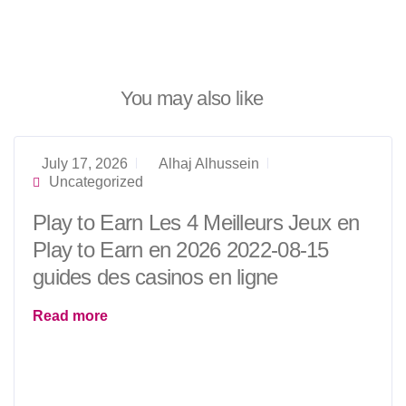
You may also like
July 17, 2026
Alhaj Alhussein
Uncategorized
Play to Earn Les 4 Meilleurs Jeux en
Play to Earn en 2026 2022-08-15
guides des casinos en ligne
Read more