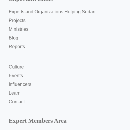
Experts and Organizations Helping Sudan
Projects
Ministries
Blog
Reports
Culture
Events
Influencers
Learn
Contact
Expert Members Area