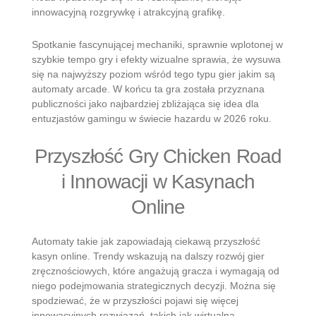
innowacyjną rozgrywkę i atrakcyjną grafikę.
Spotkanie fascynującej mechaniki, sprawnie wplotonej w
szybkie tempo gry i efekty wizualne sprawia, że wysuwa
się na najwyższy poziom wśród tego typu gier jakim są
automaty arcade. W końcu ta gra została przyznana
publiczności jako najbardziej zbliżająca się idea dla
entuzjastów gamingu w świecie hazardu w 2026 roku.
Przyszłość Gry Chicken Road
i Innowacji w Kasynach
Online
Automaty takie jak zapowiadają ciekawą przyszłość
kasyn online. Trendy wskazują na dalszy rozwój gier
zręcznościowych, które angażują gracza i wymagają od
niego podejmowania strategicznych decyzji. Można się
spodziewać, że w przyszłości pojawi się więcej
innowacyjnych rozwiązań, takich jak wirtualna