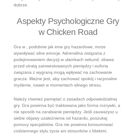
dobrze.
Aspekty Psychologiczne Gry
w Chicken Road
Gra w , podobnie jak inne gry hazardowe, może
wywoływać silne emocje. Adrenalina związana z
podejmowaniem decyzji w ułamkach sekund, obawa
przed utratą zainwestowanych pieniędzy i euforia
związana z wygraną mogą wpływać na zachowanie
gracza. Ważne jest, aby zachować spokój i racjonalne
myślenie, nawet w momentach silnego stresu.
Należy również pamiętać o zasadach odpowiedzialnej
gry. Gra powinna być traktowana jako forma rozrywki, a
nie sposób na zarabianie pieniędzy. Jeśli zauważysz u
siebie objawy uzależnienia od hazardu, poszukaj
pomocy specjalistów. Gra nie powinna konsumować
codziennego stylu życia ani stosunków z bliskimi.