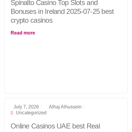
Spinalto Casino Top Slots and
Bonuses in Ireland 2025-07-25 best
crypto casinos
Read more
July 7, 2026
Alhaj Alhussein
Uncategorized
Online Casinos UAE best Real