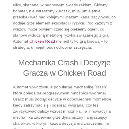
ulicy, skąpanej w neonowym świetle reklam. Główny
bohater, nieustraszony kurczak, musi umiejętnie
przeskakiwać nad kolejnymi włazami kanalizacyjnymi, co
dodaje grze element ekscytacji i ryzyka. Pod każdym z
włazów może bowiem czaić się piekielny ogień, co
stanowi widoczną metaforę ryzyka związanego z grą.
Automat
Chicken Road
nie jest tylko grą losową – to
strategia, umiejętność i odrobina szczęścia.
Mechanika Crash i Decyzje
Gracza w Chicken Road
Automat wykorzystuje popularną mechanikę “crash”,
która polega na progresywnym mnożniku wygranej.
Gracz musi podjąć decyzję w odpowiednim momencie,
kiedy zatrzymać się i odebrać wygraną, czy też
zaryzykować dalszy wzrost mnożnika. Ta innowacyjna
mechanika zapewnia grze dynamiczny i angażujący
charakter, w którym każda decyzja ma znaczenie. Im