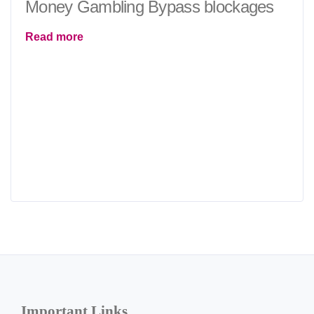
Money Gambling Bypass blockages
Read more
Important Links