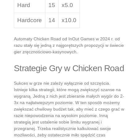
Hard
15
x5.0
Hardcore
14
x10.0
Automaty Chicken Road od InOut Games w 2024 r. od
razu stały się jedną z najgorętszych propozycji w świecie
gier zręcznościowo-kasynowych.
Strategie Gry w Chicken Road
Sukces w grze nie zależy wyłącznie od szczęścia.
Istnieje kilka strategii, które mogą zwiększyć szanse na
wygraną. Jedną z nich jest zbieranie małych wygór do 2-
3x na najłatwiejszym poziomie. W ten sposób możemy
zwiększać chwilowy budżet tak, aby mieć z czego grać w
razie niepowodzenia na wysokim poziomie. Inną
strategią jest ustalenie sobie limitu wygranej i
przegranej. Trzeba realistycznie kalkulować swoje
możliwości, żeby ostatecznie miło spędzić czas