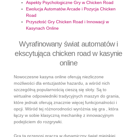
Aspekty Psychologiczne Gry w Chicken Road
Ewolucja Automatów Arcade i Pozycja Chicken
Road
Przyszłość Gry Chicken Road i Innowacji w
Kasynach Online
Wyrafinowany świat automatów i
ekscytująca chicken road w kasynie
online
Nowoczesne kasyna online oferują niezliczone
możliwości dla entuzjastów hazardu, a wśród nich
szczególną popularnością cieszą się sloty. Są to
wirtualne odpowiedniki tradycyjnych maszyn do grania,
które jednak oferują znacznie więcej funkcjonalności i
opcji. Wśród tej różnorodności wyróżnia się gra , która
łączy w sobie klasyczną mechanikę z innowacyjnym
podejściem do rozgrywki.
Gra ta przenosi gracza w dynamiczny świat miejskiej