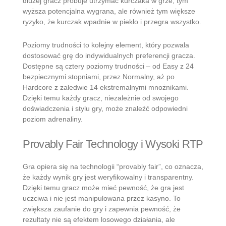
dłużej gracz próbuje utrzymać kurczaka w grze, tym
wyższa potencjalna wygrana, ale również tym większe
ryzyko, że kurczak wpadnie w piekło i przegra wszystko.
Poziomy trudności to kolejny element, który pozwala
dostosować grę do indywidualnych preferencji gracza.
Dostępne są cztery poziomy trudności – od Easy z 24
bezpiecznymi stopniami, przez Normalny, aż po
Hardcore z zaledwie 14 ekstremalnymi mnożnikami.
Dzięki temu każdy gracz, niezależnie od swojego
doświadczenia i stylu gry, może znaleźć odpowiedni
poziom adrenaliny.
Provably Fair Technology i Wysoki RTP
Gra opiera się na technologii “provably fair”, co oznacza,
że każdy wynik gry jest weryfikowalny i transparentny.
Dzięki temu gracz może mieć pewność, że gra jest
uczciwa i nie jest manipulowana przez kasyno. To
zwiększa zaufanie do gry i zapewnia pewność, że
rezultaty nie są efektem losowego działania, ale