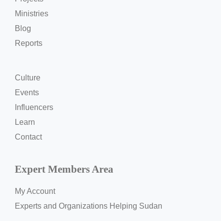
Ministries
Blog
Reports
Culture
Events
Influencers
Learn
Contact
Expert Members Area
My Account
Experts and Organizations Helping Sudan