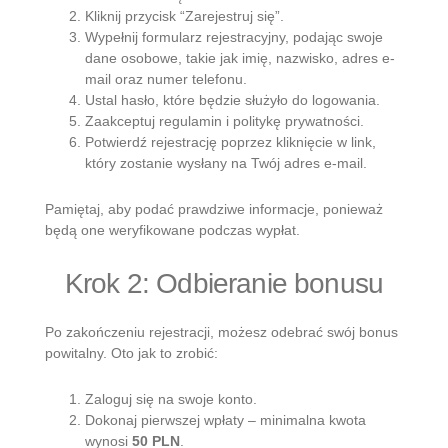
Kliknij przycisk “Zarejestruj się”.
Wypełnij formularz rejestracyjny, podając swoje
dane osobowe, takie jak imię, nazwisko, adres e-
mail oraz numer telefonu.
Ustal hasło, które będzie służyło do logowania.
Zaakceptuj regulamin i politykę prywatności.
Potwierdź rejestrację poprzez kliknięcie w link,
który zostanie wysłany na Twój adres e-mail.
Pamiętaj, aby podać prawdziwe informacje, ponieważ
będą one weryfikowane podczas wypłat.
Krok 2: Odbieranie bonusu
Po zakończeniu rejestracji, możesz odebrać swój bonus
powitalny. Oto jak to zrobić:
Zaloguj się na swoje konto.
Dokonaj pierwszej wpłaty – minimalna kwota
wynosi
50 PLN
.