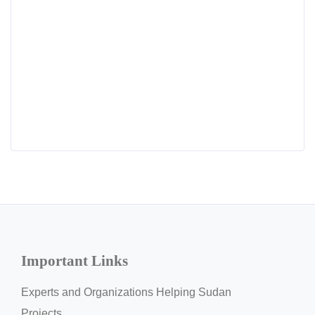
Important Links
Experts and Organizations Helping Sudan
Projects