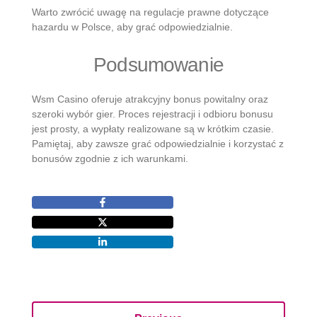
Warto zwrócić uwagę na regulacje prawne dotyczące
hazardu w Polsce, aby grać odpowiedzialnie.
Podsumowanie
Wsm Casino oferuje atrakcyjny bonus powitalny oraz
szeroki wybór gier. Proces rejestracji i odbioru bonusu
jest prosty, a wypłaty realizowane są w krótkim czasie.
Pamiętaj, aby zawsze grać odpowiedzialnie i korzystać z
bonusów zgodnie z ich warunkami.