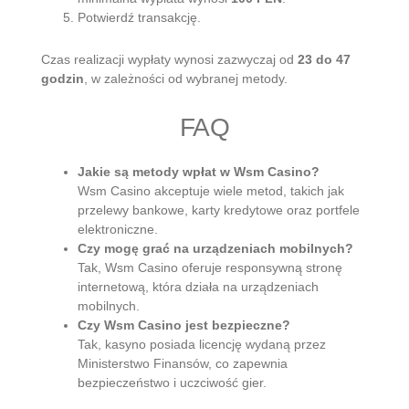
Potwierdź transakcję.
Czas realizacji wypłaty wynosi zazwyczaj od
23 do 47
godzin
, w zależności od wybranej metody.
FAQ
Jakie są metody wpłat w Wsm Casino?
Wsm Casino akceptuje wiele metod, takich jak
przelewy bankowe, karty kredytowe oraz portfele
elektroniczne.
Czy mogę grać na urządzeniach mobilnych?
Tak, Wsm Casino oferuje responsywną stronę
internetową, która działa na urządzeniach
mobilnych.
Czy Wsm Casino jest bezpieczne?
Tak, kasyno posiada licencję wydaną przez
Ministerstwo Finansów, co zapewnia
bezpieczeństwo i uczciwość gier.