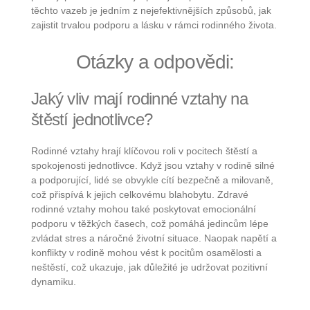
těchto vazeb je jedním z nejefektivnějších způsobů, jak
zajistit trvalou podporu a lásku v rámci rodinného života.
Otázky a odpovědi:
Jaký vliv mají rodinné vztahy na
štěstí jednotlivce?
Rodinné vztahy hrají klíčovou roli v pocitech štěstí a
spokojenosti jednotlivce. Když jsou vztahy v rodině silné
a podporující, lidé se obvykle cítí bezpečně a milovaně,
což přispívá k jejich celkovému blahobytu. Zdravé
rodinné vztahy mohou také poskytovat emocionální
podporu v těžkých časech, což pomáhá jedincům lépe
zvládat stres a náročné životní situace. Naopak napětí a
konflikty v rodině mohou vést k pocitům osamělosti a
neštěstí, což ukazuje, jak důležité je udržovat pozitivní
dynamiku.