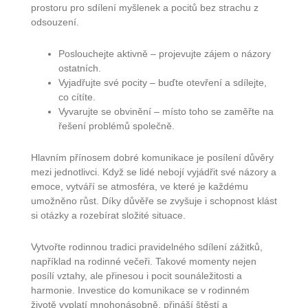
prostoru pro sdílení myšlenek a pocitů bez strachu z
odsouzení.
Poslouchejte aktivně – projevujte zájem o názory
ostatních.
Vyjadřujte své pocity – buďte otevření a sdílejte,
co cítíte.
Vyvarujte se obvinění – místo toho se zaměřte na
řešení problémů společně.
Hlavním přínosem dobré komunikace je posílení důvěry
mezi jednotlivci. Když se lidé nebojí vyjádřit své názory a
emoce, vytváří se atmosféra, ve které je každému
umožněno růst. Díky důvěře se zvyšuje i schopnost klást
si otázky a rozebírat složité situace.
Vytvořte rodinnou tradici pravidelného sdílení zážitků,
například na rodinné večeři. Takové momenty nejen
posílí vztahy, ale přinesou i pocit sounáležitosti a
harmonie. Investice do komunikace se v rodinném
životě vyplatí mnohonásobně, přináší štěstí a