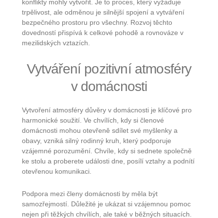
konflikty mohly vytvořit. Je to proces, který vyžaduje
trpělivost, ale odměnou je silnější spojení a vytváření
bezpečného prostoru pro všechny. Rozvoj těchto
dovedností přispívá k celkové pohodě a rovnováze v
mezilidských vztazích.
Vytváření pozitivní atmosféry
v domácnosti
Vytvoření atmosféry důvěry v domácnosti je klíčové pro
harmonické soužití. Ve chvílích, kdy si členové
domácnosti mohou otevřeně sdílet své myšlenky a
obavy, vzniká silný rodinný kruh, který podporuje
vzájemné porozumění. Chvíle, kdy si sednete společně
ke stolu a proberete události dne, posílí vztahy a podnítí
otevřenou komunikaci.
Podpora mezi členy domácnosti by měla být
samozřejmostí. Důležité je ukázat si vzájemnou pomoc
nejen při těžkých chvílích, ale také v běžných situacích.