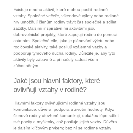
Existuje mnoho aktivit, které mohou posílit rodinné
vztahy. Společné večeře, víkendové výlety nebo rodinné
hry umožňují členům rodiny trávit čas společně a sdílet
zážitky. Dalšími inspirativními aktivitami jsou
dobrovolnické projekty, které zapojují rodinu do pomoci
ostatním. Společné cíle, jako je plánování výletu nebo
rodičovské aktivity, také posilují vzájemné vazby a
podporují týmového ducha rodiny. Důležité je, aby tyto
aktivity byly zábavné a přinášely radost všem
zúčastněným.
Jaké jsou hlavní faktory, které
ovlivňují vztahy v rodině?
Hlavními faktory ovlivňujícími rodinné vztahy jsou
komunikace, důvěra, podpora a životní hodnoty. Když
členové rodiny otevřeně komunikují, dokážou lépe sdílet
své pocity a myšlenky, což posiluje jejich vazby. Důvěra
je dalším klíčovým prvkem; bez ní se rodinné vztahy