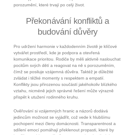
porozumění, které trvají po celý život.
Překonávání konfliktů a
budování důvěry
Pro udržení harmonie v každodenním životě je klíčové
vytvářet prostředí, kde je podpora a otevřená
komunikace prioritou. Rodiče by měli aktivně naslouchat
pocitům svých dětí a reagovat na ně s porozuměním,
čímž se posiluje vzájemná důvěra. Taktéž je důležité
zvládat i těžké momenty s respektem a empatií.
Konflikty jsou přirozenou součástí jakéhokoliv blízkého
vztahu, nicméně jejich správné řešení může výrazně
přispět k utužení rodinného kruhu.
Ověřování si vzájemných hranic a názorů dodává
jedincům možnost se vyjádřit, což vede k hlubšímu
pochopení mezi členy domácnosti. Transparentnost a
sdílení emocí pomáhají překlenout propasti, které by