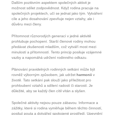
Dalším pozitivním aspektem společných aktivit je
možnost sdílet zodpovědnost. Když rodina pracuje na
společných projektech, učí se jednat jako tým. Vytváření
cíle a jeho dosahování zpevňuje nejen vztahy, ale i
důvěru mezi členy.
Přítomnost různorodých generací v jedné aktivitě
prohlubuje pochopení. Starší členové rodiny mohou
předávat zkušenosti mladším, což vytváří most mezi
minulostí a přítomností. Tento princip posiluje vzájemné
vazby a napomáhá udržení rodinného odkazu.
Plánování pravidelných rodinných setkání může být
rovněž výborným způsobem, jak udržet
harmonii
v
životě. Tato setkání pak slouží jako příležitost pro
prohloubení vztahů a sdílení radostí či starostí. Je
důležité, aby se každý člen cítil vítán a slyšen.
Společné aktivity nejsou pouze zábavou. Informace a
zážitky, které si rodina vyměňuje během těchto činností,
posilují pouta a dotvářejí spokojené prostředí. Upevnění