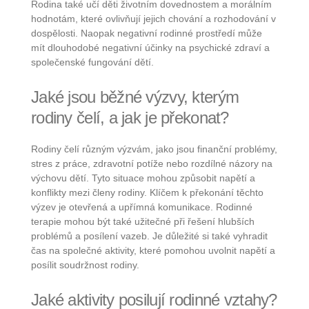
Rodina také učí děti životním dovednostem a morálním
hodnotám, které ovlivňují jejich chování a rozhodování v
dospělosti. Naopak negativní rodinné prostředí může
mít dlouhodobé negativní účinky na psychické zdraví a
společenské fungování dětí.
Jaké jsou běžné výzvy, kterým
rodiny čelí, a jak je překonat?
Rodiny čelí různým výzvám, jako jsou finanční problémy,
stres z práce, zdravotní potíže nebo rozdílné názory na
výchovu dětí. Tyto situace mohou způsobit napětí a
konflikty mezi členy rodiny. Klíčem k překonání těchto
výzev je otevřená a upřímná komunikace. Rodinné
terapie mohou být také užitečné při řešení hlubších
problémů a posílení vazeb. Je důležité si také vyhradit
čas na společné aktivity, které pomohou uvolnit napětí a
posílit soudržnost rodiny.
Jaké aktivity posilují rodinné vztahy?