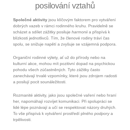
posilování vztahů
Společné aktivity
jsou klíčovým faktorem pro vytváření
dobrých vazeb v rámci rodinného kruhu. Pravidelně se
scházet a sdílet zážitky posiluje
harmonii
a přispívá k
blízkosti jednotlivců. Tím, že členové rodiny tráví čas
spolu, se snižuje napětí a zvyšuje se vzájemná podpora.
Organiční rodinné výlety, ať už do přírody nebo na
kulturní akce, mohou mít pozitivní dopad na psychickou
pohodu všech zúčastněných. Tyto zážitky často
zanechávají trvalé vzpomínky, které jsou zdrojem radosti
a posilují pocit sounáležitosti.
Rozmanité aktivity, jako jsou společné vaření nebo hraní
her, napomáhají rozvíjet komunikaci. Při spolupráci se
lidé lépe poznávají a učí se respektovat názory druhých.
To vše přispívá k vytváření prostředí plného
podpory
a
trpělivosti.