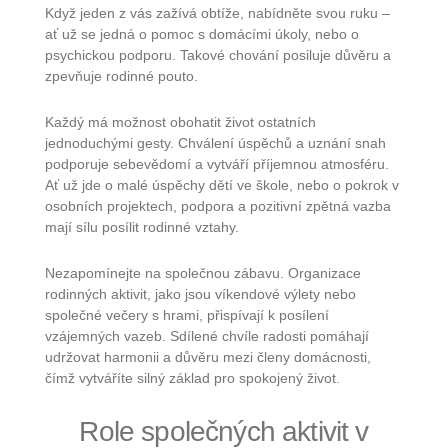
Když jeden z vás zažívá obtíže, nabídněte svou ruku –
ať už se jedná o pomoc s domácími úkoly, nebo o
psychickou podporu. Takové chování posiluje důvěru a
zpevňuje rodinné pouto.
Každý má možnost obohatit život ostatních
jednoduchými gesty. Chválení úspěchů a uznání snah
podporuje sebevědomí a vytváří příjemnou atmosféru.
Ať už jde o malé úspěchy dětí ve škole, nebo o pokrok v
osobních projektech, podpora a pozitivní zpětná vazba
mají sílu posílit rodinné vztahy.
Nezapomínejte na společnou zábavu. Organizace
rodinných aktivit, jako jsou víkendové výlety nebo
společné večery s hrami, přispívají k posílení
vzájemných vazeb. Sdílené chvíle radosti pomáhají
udržovat harmonii a důvěru mezi členy domácnosti,
čímž vytváříte silný základ pro spokojený život.
Role společných aktivit v