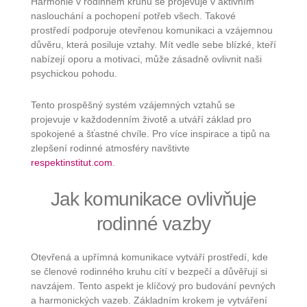
Harmonie v rodinném kruhu se projevuje v aktivním
naslouchání a pochopení potřeb všech. Takové
prostředí podporuje otevřenou komunikaci a vzájemnou
důvěru, která posiluje vztahy. Mít vedle sebe blízké, kteří
nabízejí oporu a motivaci, může zásadně ovlivnit naši
psychickou pohodu.
Tento prospěšný systém vzájemných vztahů se
projevuje v každodenním životě a utváří základ pro
spokojené a šťastné chvíle. Pro více inspirace a tipů na
zlepšení rodinné atmosféry navštivte
respektinstitut.com
.
Jak komunikace ovlivňuje
rodinné vazby
Otevřená a upřímná komunikace vytváří prostředí, kde
se členové rodinného kruhu cítí v bezpečí a důvěřují si
navzájem. Tento aspekt je klíčový pro budování pevných
a harmonických vazeb. Základním krokem je vytváření