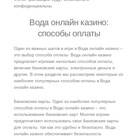
конфиденциальны.
Вода онлайн казино:
способы оплаты
Один из важных шагов в игре в Вода онлайн казино –
это выбор способа оплаты. Вода онлайн казино
предлагает игрокам несколько способов оплаты,
включая банковские карты, электронные деньги и
другие. В этом разделе мы рассмотрим некоторые из
наиболее популярных способов оплаты в Вода
онлайн казино.
Банковские карты. Один из наиболее популярных
способов оплаты в Вода онлайн казино – это
использование банковских карт. Многие игроки
предпочитают использовать свои банковские карты
для оплаты, так как это удобно и безопасно. Вода
онлайн казино обеспечивает безопасность