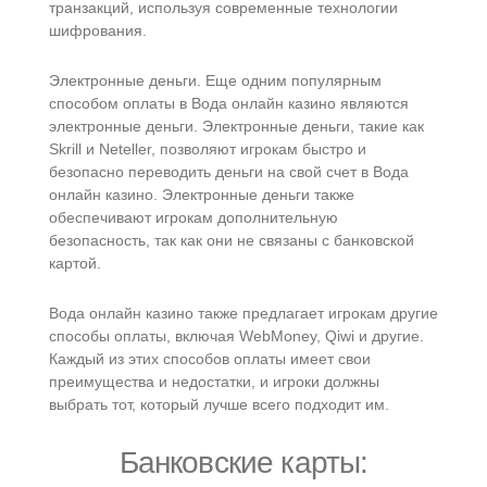
транзакций, используя современные технологии
шифрования.
Электронные деньги. Еще одним популярным
способом оплаты в Вода онлайн казино являются
электронные деньги. Электронные деньги, такие как
Skrill и Neteller, позволяют игрокам быстро и
безопасно переводить деньги на свой счет в Вода
онлайн казино. Электронные деньги также
обеспечивают игрокам дополнительную
безопасность, так как они не связаны с банковской
картой.
Вода онлайн казино также предлагает игрокам другие
способы оплаты, включая WebMoney, Qiwi и другие.
Каждый из этих способов оплаты имеет свои
преимущества и недостатки, и игроки должны
выбрать тот, который лучше всего подходит им.
Банковские карты: