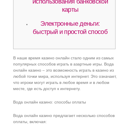
использования банковской
карты
Электронные деньги:
быстрый и простой способ
В наше время казино онлайн стало одним из самых
популярных способов играть в азартные игры. Вода
онлайн казино – это возможность играть в казино из
любой точки мира, используя интернет. Это означает,
что игроки могут играть в любое время и в любом
месте, где есть доступ к интернету.
Вода онлайн казино: способы оплаты
Вода онлайн казино предлагает несколько способов
оплаты, включая: