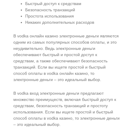
Быстрый доступ к средствам
Безопасность транзакций
Простота использования
Никаких дополнительных расходов
В vodka онлайн казино электронные деньги являются
одним из самых популярных способов оплаты, и это
неудивительно. Ведь электронные деньги
обеспечивают быстрый и простой доступ к
средствам, а также обеспечивают безопасность
транзакций. Если вы ищете простой и быстрый
способ оплаты в vodka онлайн казино, то
электронные деньги – это идеальный выбор.
В vodka вход электронные деньги предлагают
множество преимуществ, включая быстрый доступ к
средствам, безопасность транзакций и простоту
использования. Если вы ищете простой и быстрый
способ оплаты в vodka казино, то электронные деньги
– это идеальный выбор.