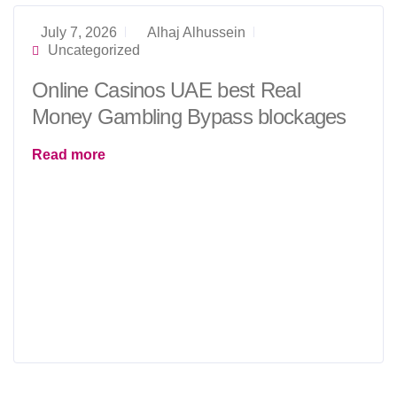
July 7, 2026
Alhaj Alhussein
Uncategorized
Online Casinos UAE best Real
Money Gambling Bypass blockages
Read more