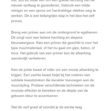
vuil, stof en oude verf om een goede hechting van de
nieuwe verflaag te garanderen. Gebruik een milde
reiniger en een spons om hardnekkige vlekken weg te
werken. Dit is een belangrijke stap in het doe-het-zelf
proces.
Breng een primer aan om de ondergrond te egaliseren.
Dit zorgt voor een betere hechting en diepere
kleurweergave. Kies een primer die geschikt is voor het
type muurmateriaal, of het nu gaat om gips, beton, of
hout. Het gebruik van een primer kan de afwerking
aanzienlijk verbeteren.
Kies de juiste kwast of roller om een mooie afwerking te
krijgen. Een zachte kwast helpt bij het creëren van
subtiele kwaststreken die karakter toevoegen aan de
muurstyling. Probeer verschillende technieken om de
mooiste effecten te bereiken en de diepte van de
gekozen kleur te accentueren.
Stel de verf goed af voordat je de eerste laag