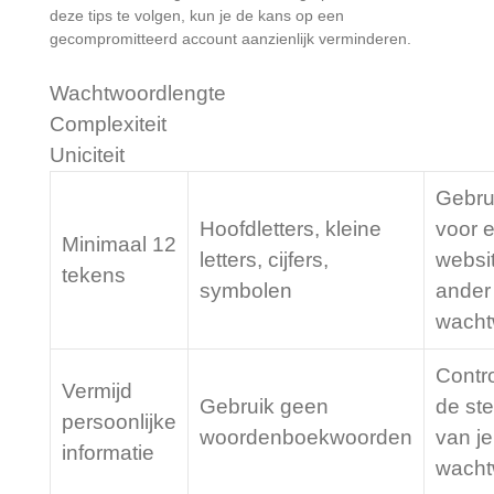
deze tips te volgen, kun je de kans op een
gecompromitteerd account aanzienlijk verminderen.
Wachtwoordlengte
Complexiteit
Uniciteit
Gebru
Hoofdletters, kleine
voor e
Minimaal 12
letters, cijfers,
websi
tekens
symbolen
ander
wacht
Contr
Vermijd
Gebruik geen
de ste
persoonlijke
woordenboekwoorden
van je
informatie
wacht