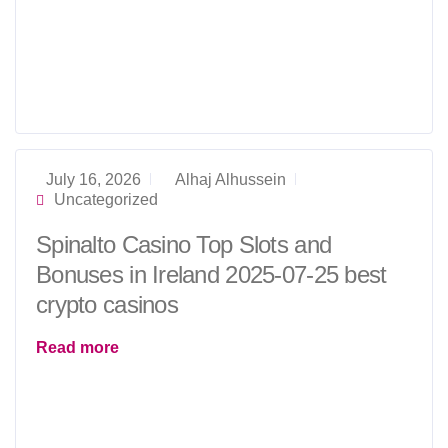
July 16, 2026
Alhaj Alhussein
Uncategorized
Spinalto Casino Top Slots and
Bonuses in Ireland 2025-07-25 best
crypto casinos
Read more