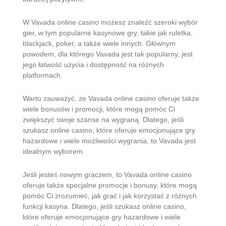
W Vavada online casino możesz znaleźć szeroki wybór
gier, w tym popularne kasynowe gry, takie jak ruletka,
blackjack, poker, a także wiele innych. Głównym
powodem, dla którego Vavada jest tak popularny, jest
jego łatwość użycia i dostępność na różnych
platformach.
Warto zauważyć, że Vavada online casino oferuje także
wiele bonusów i promocji, które mogą pomóc Ci
zwiększyć swoje szanse na wygraną. Dlatego, jeśli
szukasz online casino, które oferuje emocjonujące gry
hazardowe i wiele możliwości wygrania, to Vavada jest
idealnym wyborem.
Jeśli jesteś nowym graczem, to Vavada online casino
oferuje także specjalne promocje i bonusy, które mogą
pomóc Ci zrozumieć, jak grać i jak korzystać z różnych
funkcji kasyna. Dlatego, jeśli szukasz online casino,
które oferuje emocjonujące gry hazardowe i wiele