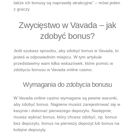
także ich bonusy są naprawdę atrakcyjne” – mówi jeden
z graczy.
Zwycięstwo w Vavada – jak
zdobyć bonus?
Jeśli szukasz sposobu, aby zdobyć bonus w Vavada, to
jesteś w odpowiednim miejscu. W tym artykule
przedstawimy wam kilka wskazówek, które pomóc w
zdobyciu bonusu w Vavada online casino.
Wymagania do zdobycia bonusu
W Vavada online casino wymagane są pewne warunki,
aby zdobyć bonus. Najpierw musisz zarejestrować się w
kasynie i dokonać pierwszego depozytu. Następnie,
musisz wybrać bonus, który chcesz zdobyć, np. bonus
bez depozytu, bonus na pierwszy depozyt lub bonus na
kolejne depozyty.