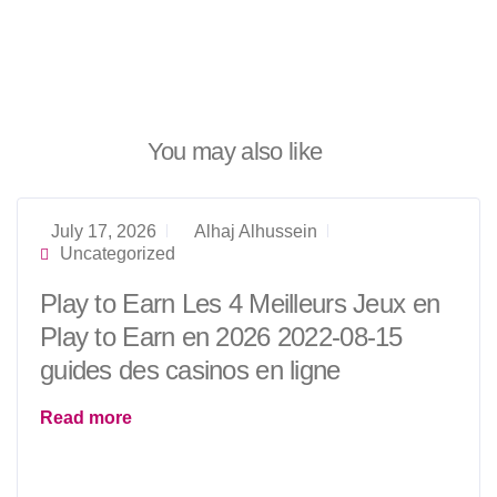
You may also like
July 17, 2026
Alhaj Alhussein
Uncategorized
Play to Earn Les 4 Meilleurs Jeux en
Play to Earn en 2026 2022-08-15
guides des casinos en ligne
Read more