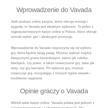
Wprowadzenie do Vavada
Jeśli szukasz online kasyna, które oferuje emocje i
wygodę, to Vavada jest idealnym wyborem. To jeden z
najpopularniejszych kasyn online w Polsce, które oferuje
szeroki wybór gier i atrakcyjne promocje.
Wprowadzenie do Vavada rozpoczyna się od wyboru
gry, która będzie twoją pasją. Możesz wybrać między
klasycznymi grami hazardowymi, takimi jak ruletka,
blackjack, czy poker, a także nowoczesne gry, takie jak
sloty, czy gry karciane. Po wyborze gry, możesz
rozpocząć grę, korzystając z różnych typów stawek i
możliwości wygrania.
Opinie graczy o Vavada
Wśród wielu kasyn online, Vavada polska jest jednym z
najpopularniejszych i najbardziej zaufanych. Aby